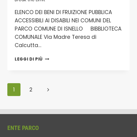
ELENCO DEI BENI DI FRUIZIONE PUBBLICA
ACCESSIBILI AI DISABILI NEI COMUNI DEL
PARCO COMUNE DI ISNELLO BIBBLIOTECA
COMUNALE Via Madre Teresa di
Calcutta…
BREAK
LEGGI DI PIÙ
THE
LIMIT
TURISMO
OLTRE
Navigazione
Pagina
1
2
LE
BARRIERE
pagina
successiva
NEI
COMUNI
ENTE PARCO