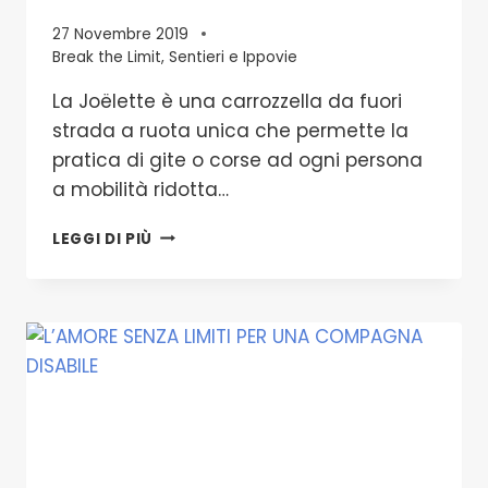
27 Novembre 2019
Break the Limit
,
Sentieri e Ippovie
La Joëlette è una carrozzella da fuori
strada a ruota unica che permette la
pratica di gite o corse ad ogni persona
a mobilità ridotta…
BREAK
LEGGI DI PIÙ
THE
LIMIT
TURISMO
OLTRE
LE
BARRIERE
I
SENTIERI