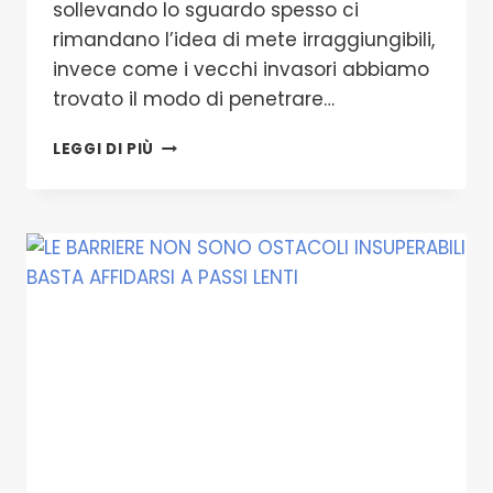
sollevando lo sguardo spesso ci
rimandano l’idea di mete irraggiungibili,
invece come i vecchi invasori abbiamo
trovato il modo di penetrare…
LA
LEGGI DI PIÙ
GIOIA
I
SORRISI
GLI
ABBRACCI
SENZA
BARRIERE