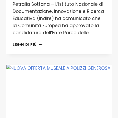
Petralia Sottana – L’Istituto Nazionale di
Documentazione, Innovazione e Ricerca
Educativa (Indire) ha comunicato che
la Comunità Europea ha approvato la
candidatura dell’Ente Parco delle…
IL
LEGGI DI PIÙ
PARCO
DELLE
MADONIE
CAPOFILA
DEL
PROGETTO
EUROPEO
VR@GEOPARK
LE
TECNOLOGIE
INFORMATICHE
AVANZATE
PER