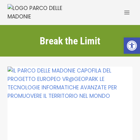
Salta
al
contenuto
Apri la 
Break the Limit