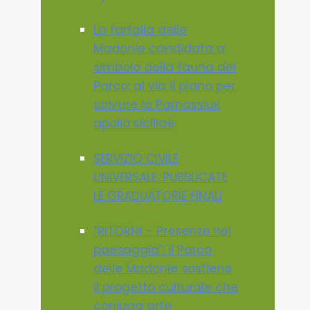
La farfalla delle
Madonie candidata a
simbolo della fauna del
Parco: al via il piano per
salvare la Parnassius
apollo siciliae
SERVIZIO CIVILE
UNIVERSALE: PUBBLICATE
LE GRADUATORIE FINALI
“RITORNI – Presenze nel
paesaggio”: il Parco
delle Madonie sostiene
il progetto culturale che
coniuga arte