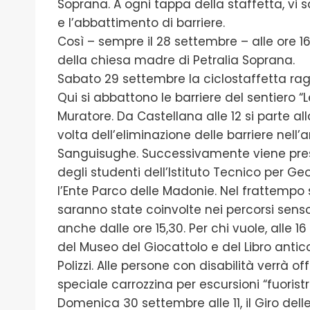
Soprana. A ogni tappa della staffetta, vi 
e l’abbattimento di barriere.
Così – sempre il 28 settembre – alle ore 1
della chiesa madre di Petralia Soprana.
Sabato 29 settembre la ciclostaffetta ragg
Qui si abbattono le barriere del sentiero “
Muratore. Da Castellana alle 12 si parte all
volta dell’eliminazione delle barriere nell
Sanguisughe. Successivamente viene prese
degli studenti dell’Istituto Tecnico per Ge
l’Ente Parco delle Madonie. Nel frattempo s
saranno state coinvolte nei percorsi senso
anche dalle ore 15,30. Per chi vuole, alle 1
del Museo del Giocattolo e del Libro antic
Polizzi. Alle persone con disabilità verrà of
speciale carrozzina per escursioni “fuorist
Domenica 30 settembre alle 11, il Giro dell