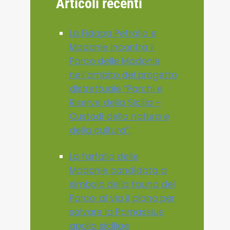
Articoli recenti
La Fidapa Petralia e
Madonie incontra il
Parco delle Madonie
nell’ambito del progetto
distrettuale “Parchi e
Riserve della Sicilia –
Custodi della natura e
della cultura”.
La farfalla delle
Madonie candidata a
simbolo della fauna del
Parco: al via il piano per
salvare la Parnassius
apollo siciliae