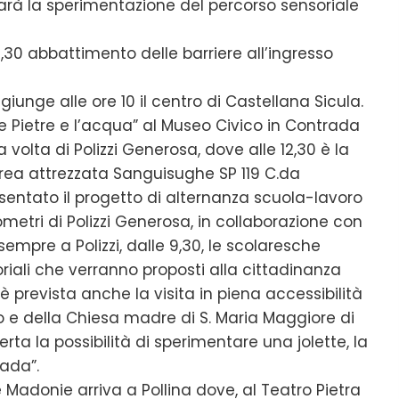
sarà la sperimentazione del percorso sensoriale
6,30 abbattimento delle barriere all’ingresso
iunge alle ore 10 il centro di Castellana Sicula.
Le Pietre e l’acqua” al Museo Civico in Contrada
a volta di Polizzi Generosa, dove alle 12,30 è la
’area attrezzata Sanguisughe SP 119 C.da
ntato il progetto di alternanza scuola-lavoro
ometri di Polizzi Generosa, in collaborazione con
empre a Polizzi, dalle 9,30, le scolaresche
riali che verranno proposti alla cittadinanza
6 è prevista anche la visita in piena accessibilità
o e della Chiesa madre di S. Maria Maggiore di
ferta la possibilità di sperimentare una jolette, la
rada”.
e Madonie arriva a Pollina dove, al Teatro Pietra