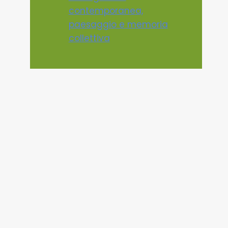
contemporanea,
paesaggio e memoria
collettiva