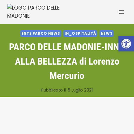
Salta
al
contenuto
ENTE PARCO NEWS
IN_OSPITALITÀ
NEWS
Apri la 
PARCO DELLE MADONIE-INNO
ALLA BELLEZZA di Lorenzo
Mercurio
Pubblicato il
5 Luglio 2021