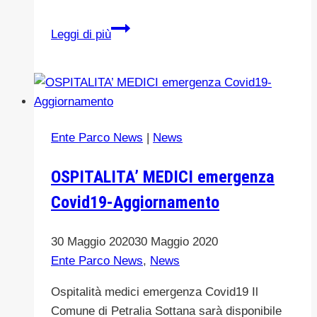
Ambiente,
Leggi di più
le
Aree
naturali
protette
della
Ente Parco News
|
News
Regione
alla
OSPITALITA’ MEDICI emergenza
fiera
Covid19-Aggiornamento
Didacta
di
Firenze
30 Maggio 2020
30 Maggio 2020
Ente Parco News
,
News
Ospitalità medici emergenza Covid19 Il
Comune di Petralia Sottana sarà disponibile