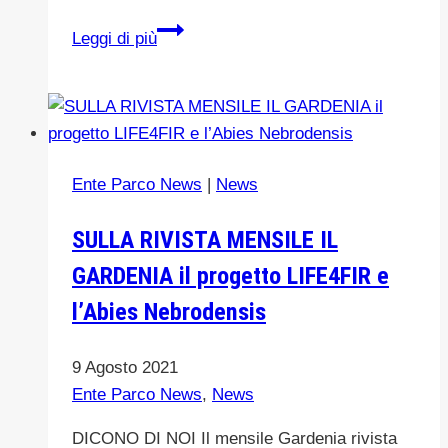
MADONIE
Leggi di più
UNESCO
GLOBAL
GEOPARK
–
GIORNATA
Ente Parco News
|
News
INTERNAZIONALE
DELLA
SULLA RIVISTA MENSILE IL
MONTAGNA
GARDENIA il progetto LIFE4FIR e
l’Abies Nebrodensis
9 Agosto 2021
Ente Parco News
,
News
DICONO DI NOI Il mensile Gardenia rivista