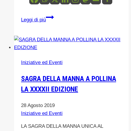
A
Leggi di più
PARIGI
PER
LA
SETTIMANA
DELLA
Iniziative ed Eventi
CUCINA
ITALIANA
SAGRA DELLA MANNA A POLLINA
NEL
LA XXXXII EDIZIONE
MONDO
sara’
presente
28 Agosto 2019
il
Iniziative ed Eventi
Parco
LA SAGRA DELLA MANNA UNICA AL
delle