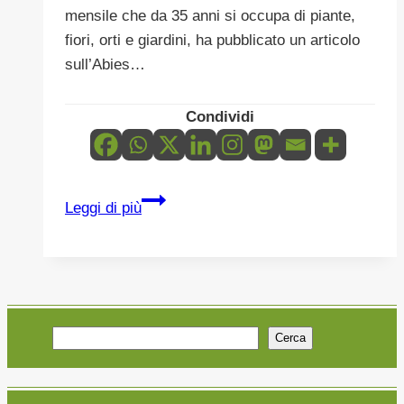
mensile che da 35 anni si occupa di piante,
fiori, orti e giardini, ha pubblicato un articolo
sull’Abies…
Condividi
SULLA
Leggi di più
RIVISTA
MENSILE
IL
GARDENIA
il
Cerca
progetto
LIFE4FIR
e