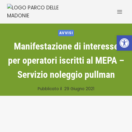
Salta
al
contenuto
AVVISI
Apri la 
Manifestazione di interesse
per operatori iscritti al MEPA –
Servizio noleggio pullman
Pubblicato il
29 Giugno 2021