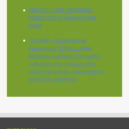
SERVIZIO CIVILE UNIVERSALE:
PUBBLICATE LE GRADUATORIE
FINALI
“RITORNI – Presenze nel
paesaggio”: il Parco delle
Madonie sostiene il progetto
culturale che coniuga arte
contemporanea, paesaggio e
memoria collettiva