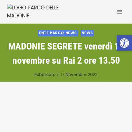
Salta
al
contenuto
ENTE PARCO NEWS
NEWS
Apri la 
MADONIE SEGRETE venerdì 18
novembre su Rai 2 ore 13.50
Pubblicato il
17 Novembre 2022