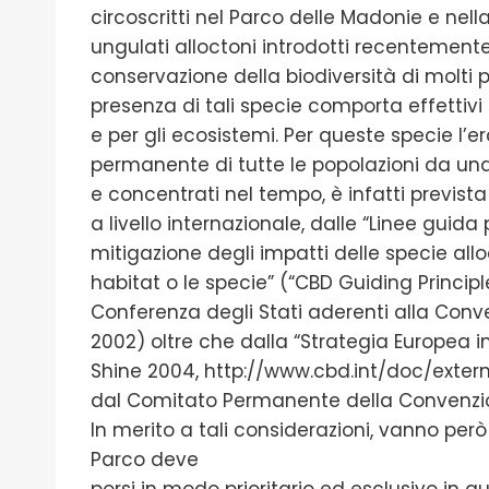
circoscritti nel Parco delle Madonie e nell
ungulati alloctoni introdotti recentemente 
conservazione della biodiversità di molti p
presenza di tali specie comporta effettivi
e per gli ecosistemi. Per queste specie l’
permanente di tutte le popolazioni da una
e concentrati nel tempo, è infatti prevista 
a livello internazionale, dalle “Linee guida 
mitigazione degli impatti delle specie all
habitat o le specie” (“CBD Guiding Principl
Conferenza degli Stati aderenti alla Conve
2002) oltre che dalla “Strategia Europea i
Shine 2004, http://www.cbd.int/doc/exte
dal Comitato Permanente della Convenzio
In merito a tali considerazioni, vanno però r
Parco deve
porsi in modo prioritario ed esclusivo in q