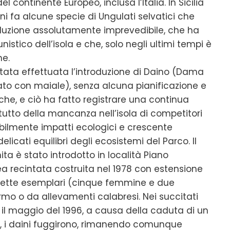
 continente Europeo, inclusa l’Italia. In Sicilia
nni fa alcune specie di Ungulati selvatici che
oluzione assolutamente imprevedibile, che ha
stico dell’isola e che, solo negli ultimi tempi è
ne.
tata effettuata l’introduzione di Daino (Dama
ato con maiale), senza alcuna pianificazione e
iche, e ciò ha fatto registrare una continua
tutto della mancanza nell’isola di competitori
abilmente impatti ecologici e crescente
icati equilibri degli ecosistemi del Parco. Il
ta è stato introdotto in località Piano
ea recintata costruita nel 1978 con estensione
a sette esemplari (cinque femmine e due
ermo o da allevamenti calabresi. Nei succitati
d il maggio del 1996, a causa della caduta di un
i, i daini fuggirono, rimanendo comunque