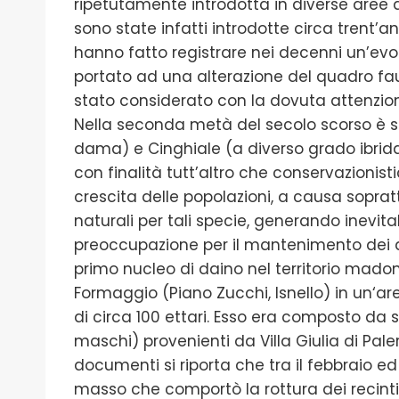
ripetutamente introdotta in diverse aree del
sono state infatti introdotte circa trent’a
hanno fatto registrare nei decenni un’ev
portato ad una alterazione del quadro fauni
stato considerato con la dovuta attenzio
Nella seconda metà del secolo scorso è s
dama) e Cinghiale (a diverso grado ibrid
con finalità tutt’altro che conservazionist
crescita delle popolazioni, a causa soprat
naturali per tali specie, generando inevit
preoccupazione per il mantenimento dei del
primo nucleo di daino nel territorio madoni
Formaggio (Piano Zucchi, Isnello) in un‘ar
di circa 100 ettari. Esso era composto d
maschi) provenienti da Villa Giulia di Pal
documenti si riporta che tra il febbraio e
masso che comportò la rottura dei recint