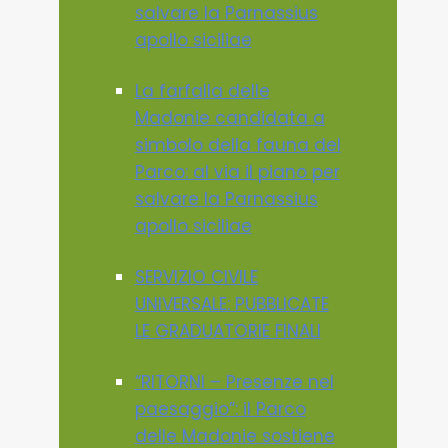
salvare la Parnassius
apollo siciliae
La farfalla delle
Madonie candidata a
simbolo della fauna del
Parco: al via il piano per
salvare la Parnassius
apollo siciliae
SERVIZIO CIVILE
UNIVERSALE: PUBBLICATE
LE GRADUATORIE FINALI
“RITORNI – Presenze nel
paesaggio”: il Parco
delle Madonie sostiene