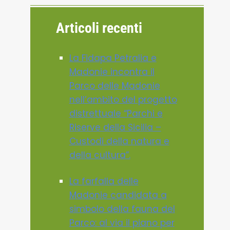
Articoli recenti
La Fidapa Petralia e
Madonie incontra il
Parco delle Madonie
nell’ambito del progetto
distrettuale “Parchi e
Riserve della Sicilia –
Custodi della natura e
della cultura”.
La farfalla delle
Madonie candidata a
simbolo della fauna del
Parco: al via il piano per