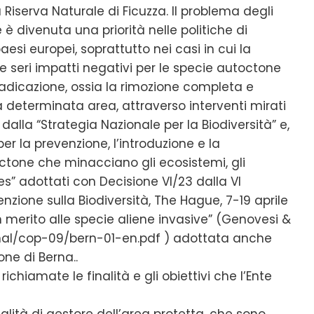
a Riserva Naturale di Ficuzza. Il problema degli
è divenuta una priorità nelle politiche di
aesi europei, soprattutto nei casi in cui la
 e seri impatti negativi per le specie autoctone
eradicazione, ossia la rimozione completa e
 determinata area, attraverso interventi mirati
dalla “Strategia Nazionale per la Biodiversità” e,
per la prevenzione, l’introduzione e la
octone che minacciano gli ecosistemi, gli
es” adottati con Decisione VI/23 dalla VI
nzione sulla Biodiversità, The Hague, 7-19 aprile
n merito alle specie aliene invasive” (Genovesi &
rnal/cop-09/bern-01-en.pdf ) adottata anche
ne di Berna..
ichiamate le finalità e gli obiettivi che l’Ente
ualità di gestore dell’area protetta, che sono