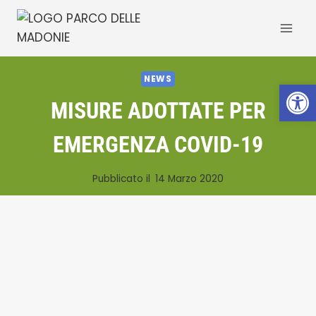
Salta
al
contenuto
NEWS
Apri la 
MISURE ADOTTATE PER
EMERGENZA COVID-19
Pubblicato il
14 Marzo 2020