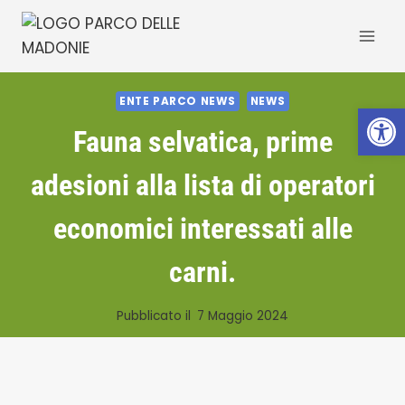
Salta
al
contenuto
ENTE PARCO NEWS
NEWS
Apri la 
Fauna selvatica, prime
adesioni alla lista di operatori
economici interessati alle
carni.
Pubblicato il
7 Maggio 2024