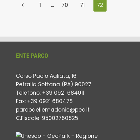
Navigazione
Pagina
1
…
70
71
72
pagina
Precedente
ENTE PARCO
Corso Paolo Agliata, 16
Petralia Sottana (PA) 90027
Telefono: +39 0921 684011
Fax: +39 0921 680478
parcodellemadonie@pec.it
C.Fiscale: 95002760825