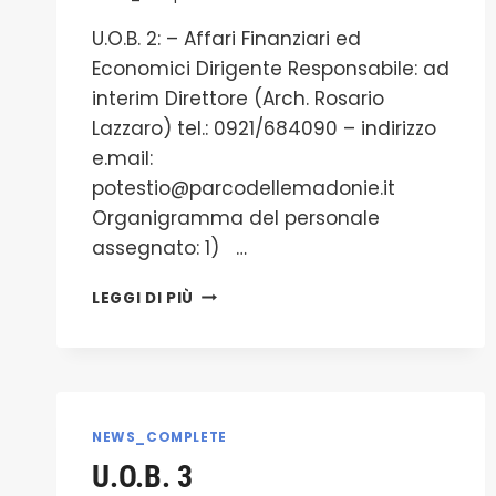
U.O.B. 2: – Affari Finanziari ed
Economici Dirigente Responsabile: ad
interim Direttore (Arch. Rosario
Lazzaro) tel.: 0921/684090 – indirizzo
e.mail:
potestio@parcodellemadonie.it
Organigramma del personale
assegnato: 1) …
U.O.B.
LEGGI DI PIÙ
2
NEWS_COMPLETE
U.O.B. 3