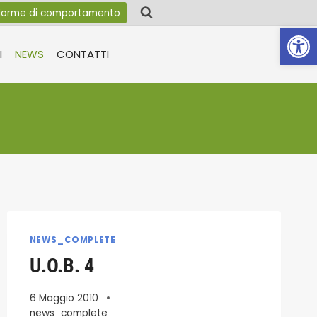
orme di comportamento
Apri la 
I
NEWS
CONTATTI
NEWS_COMPLETE
U.O.B. 4
6 Maggio 2010
news_complete