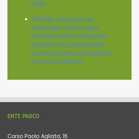
FINALI
“RITORNI – Presenze nel
paesaggio”: il Parco delle
Madonie sostiene il progetto
culturale che coniuga arte
contemporanea, paesaggio e
memoria collettiva
ENTE PARCO
Corso Paolo Agliata, 16