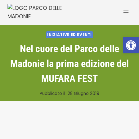
Salta
al
contenuto
INIZIATIVE ED EVENTI
Apri la 
Nel cuore del Parco delle
Madonie la prima edizione del
MUFARA FEST
Pubblicato il
28 Giugno 2019