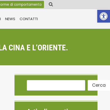
orme di comportamento
Apri la 
I
NEWS
CONTATTI
A CINA E L’ORIENTE.
Cerca