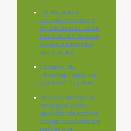
La farfalla delle
Madonie candidata a
simbolo della fauna del
Parco: al via il piano per
salvare la Parnassius
apollo siciliae
SERVIZIO CIVILE
UNIVERSALE: PUBBLICATE
LE GRADUATORIE FINALI
“RITORNI – Presenze nel
paesaggio”: il Parco
delle Madonie sostiene
il progetto culturale che
coniuga arte