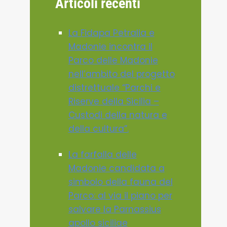
Articoli recenti
La Fidapa Petralia e
Madonie incontra il
Parco delle Madonie
nell’ambito del progetto
distrettuale “Parchi e
Riserve della Sicilia –
Custodi della natura e
della cultura”.
La farfalla delle
Madonie candidata a
simbolo della fauna del
Parco: al via il piano per
salvare la Parnassius
apollo siciliae