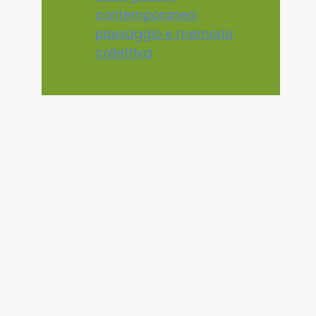
contemporanea,
paesaggio e memoria
collettiva