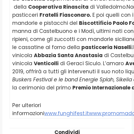
della
Cooperativa Rinascita
di Valledolmo.No
pasticceri
Fratelli Fiasconaro.
E poi quelli con i
mandorle e pistacchi del
Biscottificio Paolo Fo
manna di Castelbuono e i Modì, ultimi nati con 
ripieni, come gli zuccotti con mandorle sicilia
le cassatine al forno della
pasticceria Naselli
.
vinicola
Abbazia Santa Anastasia
di Castelbuo
vinicola
Venticolli
di Geraci Siculo. L’amaro
Av
2019, offrirà a tutti gli intervenuti il suo noto liq
Buskers Festival e le band Energie Splah, Sikeli
la cerimonia del primo
Premio Internazionale 
Per ulteriori
informazioni
www.funghifest.it
www.promomadon
Condividi