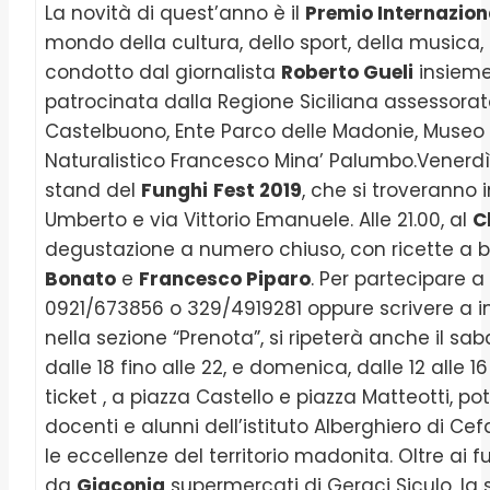
La novità di quest’anno è il
Premio Internazion
mondo della cultura, dello sport, della musica,
condotto dal giornalista
Roberto Gueli
insiem
patrocinata dalla Regione Siciliana assessorat
Castelbuono, Ente Parco delle Madonie, Museo 
Naturalistico Francesco Mina’ Palumbo.Venerdì 1
stand del
Funghi
Fest 2019
, che si troveranno 
Umberto e via Vittorio Emanuele. Alle 21.00, al
C
degustazione a numero chiuso, con ricette a b
Bonato
e
Francesco Piparo
. Per partecipare a
0921/673856 o 329/4919281 oppure scrivere a inf
nella sezione “Prenota”, si ripeterà anche il s
dalle 18 fino alle 22, e domenica, dalle 12 alle 16
ticket , a piazza Castello e piazza Matteotti, 
docenti e alunni dell’istituto Alberghiero di Cef
le eccellenze del territorio madonita. Oltre ai 
da
Giaconia
supermercati di Geraci Siculo, la