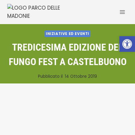
Salta
al
contenuto
INIZIATIVE ED EVENTI
Apri la 
TREDICESIMA EDIZIONE DEL
FUNGO FEST A CASTELBUONO
Pubblicato il
14 Ottobre 2019