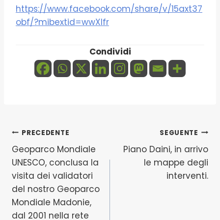
https://www.facebook.com/share/v/15axt37
obf/?mibextid=wwXIfr
Condividi
Navigazione
PRECEDENTE
SEGUENTE
Geoparco Mondiale
Piano Daini, in arrivo
articoli
UNESCO, conclusa la
le mappe degli
visita dei validatori
interventi.
del nostro Geoparco
Mondiale Madonie,
dal 2001 nella rete