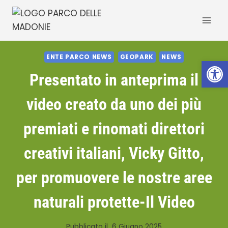
Salta
al
contenuto
ENTE PARCO NEWS
GEOPARK
NEWS
Apri la 
Presentato in anteprima il
video creato da uno dei più
premiati e rinomati direttori
creativi italiani, Vicky Gitto,
per promuovere le nostre aree
naturali protette-Il Video
Pubblicato il
6 Giugno 2025