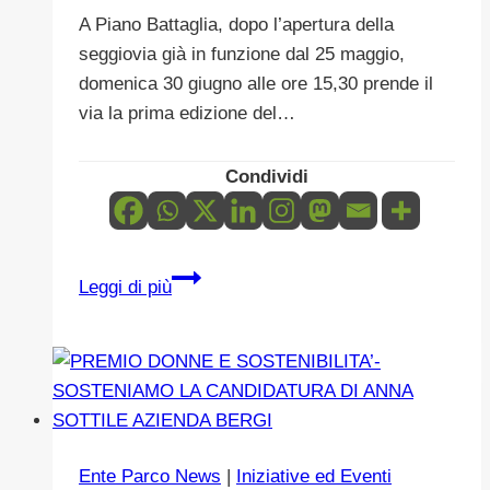
A Piano Battaglia, dopo l’apertura della
seggiovia già in funzione dal 25 maggio,
domenica 30 giugno alle ore 15,30 prende il
via la prima edizione del…
Condividi
Nel
Leggi di più
cuore
del
Parco
delle
Madonie
la
Ente Parco News
|
Iniziative ed Eventi
prima