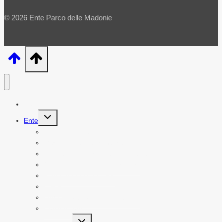
© 2026 Ente Parco delle Madonie
Home
Alterna
Ente
menu
figlio
Leggi e norme
Gestione Fauna Selvatica
Valutazioni di Incidenza Ambientale
Organi politico – amministrativi
Piano triennale OO.PP.
U.R.P.
Organi politico – amministrativi
Convenzioni
Alterna