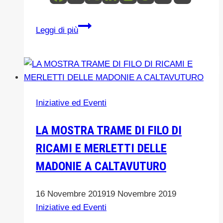
PREMIO
Leggi di più
DONNE
E
SOSTENIBILITA’-
SOSTENIAMO
LA
Iniziative ed Eventi
CANDIDATURA
DI
LA MOSTRA TRAME DI FILO DI
ANNA
RICAMI E MERLETTI DELLE
SOTTILE
AZIENDA
MADONIE A CALTAVUTURO
BERGI
16 Novembre 2019
19 Novembre 2019
Iniziative ed Eventi