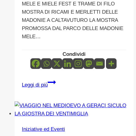
MELE E MIELE FEST E TRAME DI FILO
MOSTRA DI RICAMI E MERLETTI DELLE
MADONIE A CALTAVUTURO LA MOSTRA
PROMOSSA DAL PARCO DELLE MADONIE
MELE…
Condividi
LA
Leggi di più
MOSTRA
TRAME
DI
FILO
DI
Iniziative ed Eventi
RICAMI