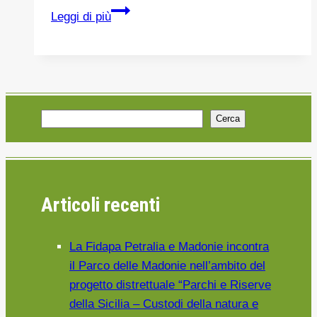
VIAGGIO
Leggi di più
NEL
MEDIOEVO
A
GERACI
SICULO
Cerca
LA
GIOSTRA
DEI
VENTIMIGLIA
Articoli recenti
La Fidapa Petralia e Madonie incontra
il Parco delle Madonie nell’ambito del
progetto distrettuale “Parchi e Riserve
della Sicilia – Custodi della natura e