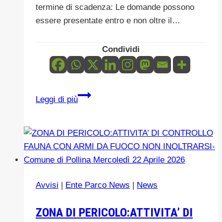
termine di scadenza: Le domande possono
essere presentate entro e non oltre il…
Condividi
Servizio
Leggi di più
Civile
Universale:
Prorogati
i
termini
per
Avvisi
|
Ente Parco News
|
News
la
presentazione
ZONA DI PERICOLO:ATTIVITA’ DI
delle