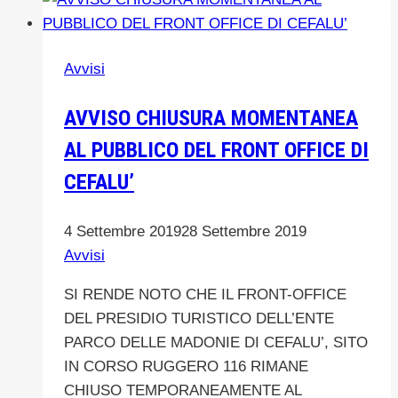
DI
FORMAZIONE
PER
Avvisi
OPERATORI
DA
AVVISO CHIUSURA MOMENTANEA
IMPIEGARE
AL PUBBLICO DEL FRONT OFFICE DI
NELLE
ATTIVITA’
CEFALU’
DI
CONTROLLO
4 Settembre 2019
28 Settembre 2019
DI
Avvisi
SUIDI
E
SI RENDE NOTO CHE IL FRONT-OFFICE
DAINI
DEL PRESIDIO TURISTICO DELL’ENTE
IN
PARCO DELLE MADONIE DI CEFALU’, SITO
AREA
IN CORSO RUGGERO 116 RIMANE
DI
CHIUSO TEMPORANEAMENTE AL