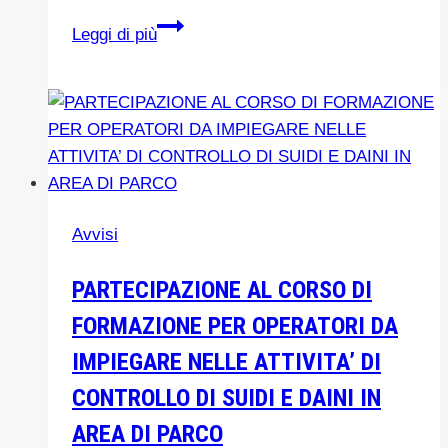
ZONA
Leggi di più
DI
PERICOLO:ATTIVITA’
DI
CONTROLLO
FAUNA
CON
ARMI
Avvisi
DA
FUOCO
PARTECIPAZIONE AL CORSO DI
NON
FORMAZIONE PER OPERATORI DA
INOLTRARSI-
Comune
IMPIEGARE NELLE ATTIVITA’ DI
di
CONTROLLO DI SUIDI E DAINI IN
Pollina
AREA DI PARCO
Mercoledì