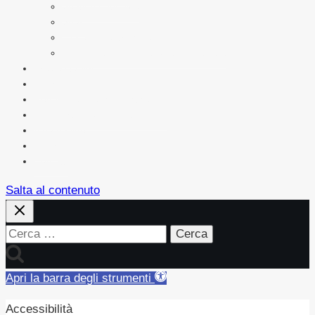
Sentieri e Ippovie
Sport
Musei e Centri Visita
C.E.A. Centri Educazione Ambientale
Area Cittadino
Avvisi
Regolamenti e Modulistica
Amministrazione Trasparente
Albo on line
News
Contatti
Salta al contenuto
Ricerca
per:
Apri la barra degli strumenti
Accessibilità