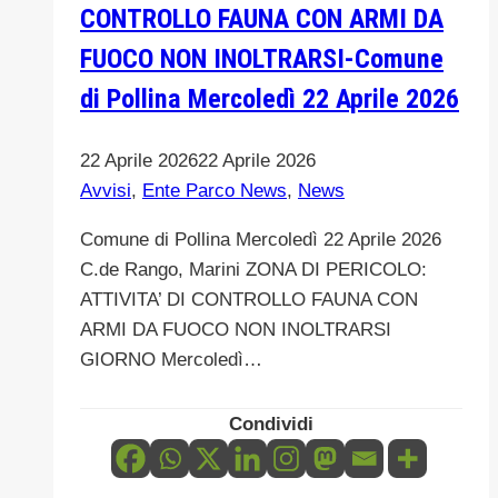
CONTROLLO FAUNA CON ARMI DA
domande
•
FUOCO NON INOLTRARSI-Comune
Nuovo
di Pollina Mercoledì 22 Aprile 2026
termine
di
22 Aprile 2026
22 Aprile 2026
scadenza:entro
Avvisi
,
Ente Parco News
,
News
e
non
Comune di Pollina Mercoledì 22 Aprile 2026
oltre
C.de Rango, Marini ZONA DI PERICOLO:
il
ATTIVITA’ DI CONTROLLO FAUNA CON
16
ARMI DA FUOCO NON INOLTRARSI
aprile
GIORNO Mercoledì…
2026,
ore
Condividi
14:00.