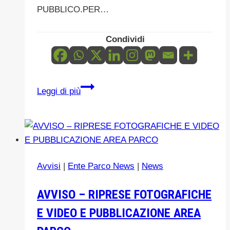
PARCO
PUBBLICO.PER…
Condividi
AVVISO
Leggi di più
CHIUSURA
MOMENTANEA
AL
PUBBLICO
DEL
Avvisi
|
Ente Parco News
|
News
FRONT
OFFICE
AVVISO – RIPRESE FOTOGRAFICHE
DI
E VIDEO E PUBBLICAZIONE AREA
CEFALU’