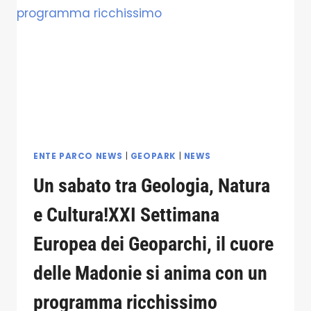
DEL
DOCUFILM
“MARONEUM
LA
5
STAGIONE”
DI
GIOVANNI
DI
LORENZO.INOLTRE
SARÀ
ENTE PARCO NEWS
|
GEOPARK
|
NEWS
PRESENTATA
Un sabato tra Geologia, Natura
LA
CARTA
e Cultura!XXI Settimana
DEI
GEOSITI
Europea dei Geoparchi, il cuore
delle Madonie si anima con un
programma ricchissimo