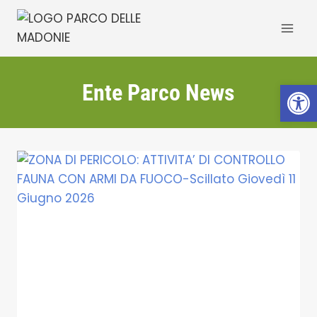
Salta
al
contenuto
Apri la 
Ente Parco News