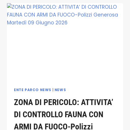
MANIFESTAZIONE
FINALE
“PULIAMO
IL
NOSTRO
TERRITORIO”.
SI
CONCLUDE
CON
GRANDE
PARTECIPAZIONE
LA
SETTIMANA
EUROPEA
DEI
ENTE PARCO NEWS
|
NEWS
GEOPARK
ZONA DI PERICOLO: ATTIVITA’
2026
DI CONTROLLO FAUNA CON
ARMI DA FUOCO-Polizzi