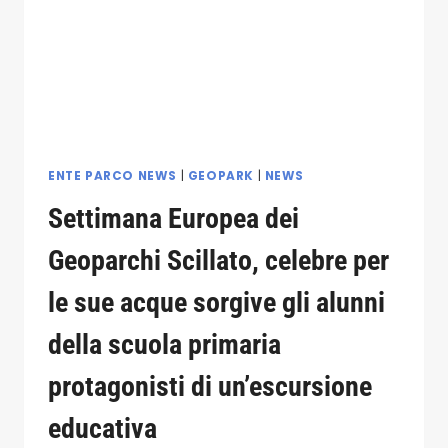
GEOPARCHI,
IL
CUORE
DELLE
MADONIE
SI
ANIMA
CON
UN
ENTE PARCO NEWS
|
GEOPARK
|
NEWS
PROGRAMMA
Settimana Europea dei
RICCHISSIMO
Geoparchi Scillato, celebre per
le sue acque sorgive gli alunni
della scuola primaria
protagonisti di un’escursione
educativa