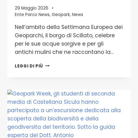
29 Maggio 2026
Ente Parco News
,
Geopark
,
News
Nell’ambito della Settimana Europea dei
Geoparchi, il borgo di Scillato, celebre
per le sue acque sorgive e per gli
antichi mulini che ne raccontano la…
SETTIMANA
LEGGI DI PIÙ
EUROPEA
DEI
GEOPARCHI
SCILLATO,
CELEBRE
PER
LE
SUE
ACQUE
SORGIVE
GLI