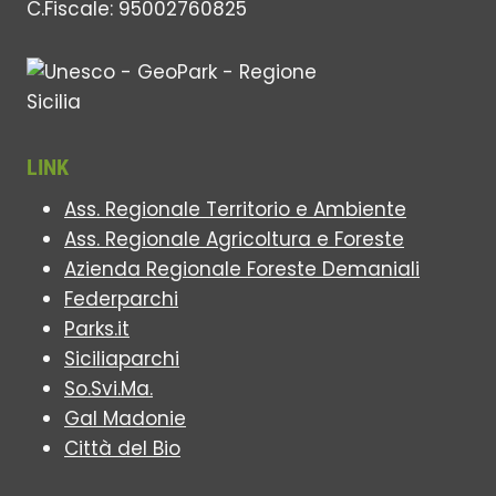
C.Fiscale: 95002760825
NELL’AMBITO
DI
UN
PROGETTO
ERASMUS-
NEL
MADONIE
LINK
UNESCO
Ass. Regionale Territorio e Ambiente
GLOBAL
GEOPARK
Ass. Regionale Agricoltura e Foreste
Azienda Regionale Foreste Demaniali
Federparchi
Parks.it
Siciliaparchi
So.Svi.Ma.
Gal Madonie
Città del Bio