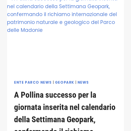
CONTROLLO
FAUNA
CON
ARMI
DA
FUOCO-
PETRALIA
SOTTANA
MERCOLEDÌ
10
GIUGNO
2026
ENTE PARCO NEWS
|
GEOPARK
|
NEWS
A Pollina successo per la
giornata inserita nel calendario
della Settimana Geopark,