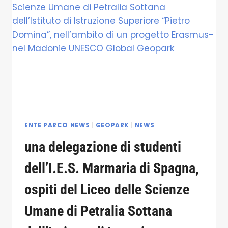
DI
CASTELLANA
SICULA
HANNO
PARTECIPATO
A
UN’ESCURSIONE
DEDICATA
ALLA
SCOPERTA
DELLA
BIODIVERSITÀ
ENTE PARCO NEWS
|
GEOPARK
|
NEWS
E
una delegazione di studenti
DELLA
GEODIVERSITA
dell’I.E.S. Marmaria di Spagna,
DEL
TERRITORIO.
ospiti del Liceo delle Scienze
SOTTO
LA
Umane di Petralia Sottana
GUIDA
ESPERTA