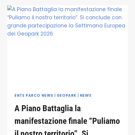
LA
GIORNATA
INSERITA
NEL
CALENDARIO
DELLA
SETTIMANA
GEOPARK,
CONFERMANDO
IL
RICHIAMO
INTERNAZIONALE
DEL
PATRIMONIO
NATURALE
ENTE PARCO NEWS
|
GEOPARK
|
NEWS
E
A Piano Battaglia la
GEOLOGICO
DEL
manifestazione finale “Puliamo
PARCO
DELLE
il nostro territorio”. Si
MADONIE