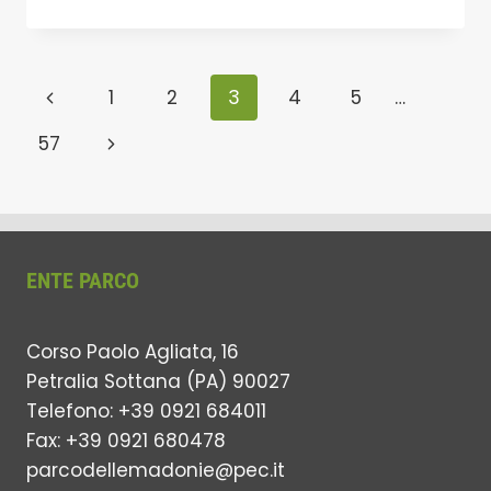
DELEGAZIONE
DI
STUDENTI
DELL’I.E.S.
Navigazione
Pagina
1
2
3
4
5
…
MARMARIA
DI
pagina
Precedente
Pagina
57
SPAGNA,
OSPITI
successiva
DEL
LICEO
DELLE
SCIENZE
ENTE PARCO
UMANE
DI
PETRALIA
Corso Paolo Agliata, 16
SOTTANA
DELL’ISTITUTO
Petralia Sottana (PA) 90027
DI
Telefono: +39 0921 684011
ISTRUZIONE
Fax: +39 0921 680478
SUPERIORE
“PIETRO
parcodellemadonie@pec.it
DOMINA”,