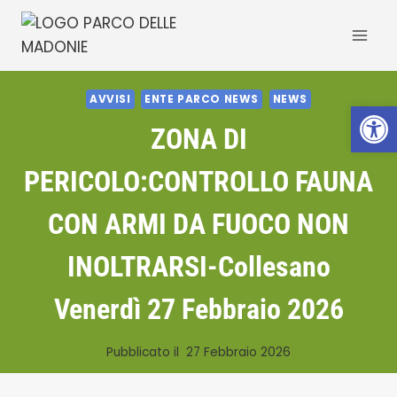
Salta
al
contenuto
AVVISI
ENTE PARCO NEWS
NEWS
Apri la 
ZONA DI
PERICOLO:CONTROLLO FAUNA
CON ARMI DA FUOCO NON
INOLTRARSI-Collesano
Venerdì 27 Febbraio 2026
Pubblicato il
27 Febbraio 2026