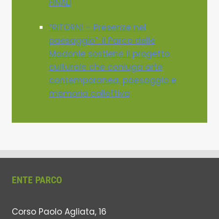
FINALI
“RITORNI – Presenze nel
paesaggio”: il Parco delle
Madonie sostiene il progetto
culturale che coniuga arte
contemporanea, paesaggio e
memoria collettiva
ENTE PARCO
Corso Paolo Agliata, 16