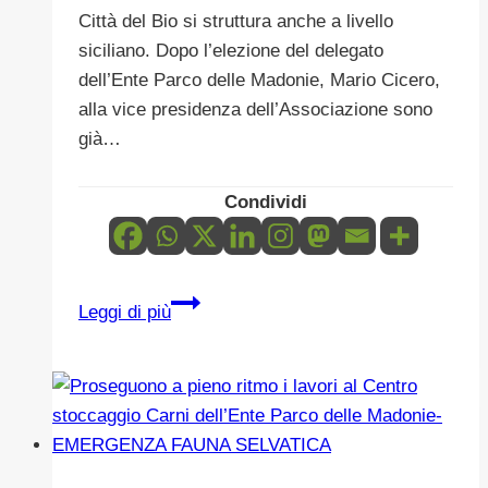
Città del Bio si struttura anche a livello
siciliano. Dopo l’elezione del delegato
dell’Ente Parco delle Madonie, Mario Cicero,
alla vice presidenza dell’Associazione sono
già…
Condividi
La
Leggi di più
delegazione
di
Città
del
Bio
in