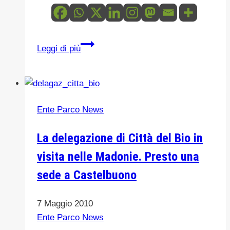
delle
Madonie
L’Ente
Leggi di più
Parco
delle
Madonie
riduce
Ente Parco News
i
debiti
La delegazione di Città del Bio in
verso
visita nelle Madonie. Presto una
le
ex
sede a Castelbuono
Società
partecipate
7 Maggio 2010
Ente Parco News