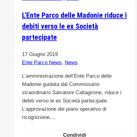
di
Petralia
L’Ente Parco delle Madonie riduce i
Sottana-
debiti verso le ex Società
Cai
sezione
partecipate
di
Petralia
17 Giugno 2019
Sottana
Ente Parco News
,
News
e
Ama
L’amministrazione dell’Ente Parco delle
Rifiuti
Madonie guidata dal Commissario
e
straordinario Salvatore Caltagirone, riduce i
risorsa
debiti verso le ex Società partecipate.
sui
L’approvazione del piano operativo di
sentieri
ricognizione,…
del
Parco
Condividi