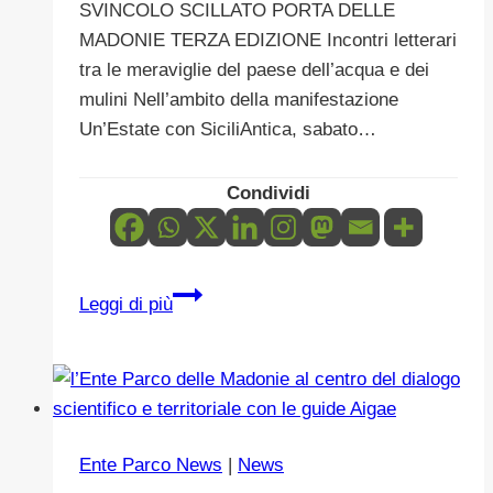
SVINCOLO SCILLATO PORTA DELLE
EMERGENZA
MADONIE TERZA EDIZIONE Incontri letterari
FAUNA
tra le meraviglie del paese dell’acqua e dei
SELVATICA
mulini Nell’ambito della manifestazione
Un’Estate con SiciliAntica, sabato…
Condividi
SVINCOLO
Leggi di più
SCILLATO
PORTA
DELLE
MADONIE
TERZA
Ente Parco News
|
News
EDIZIONE