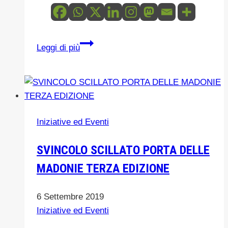
Proseguono
Leggi di più
a
pieno
ritmo
i
lavori
Iniziative ed Eventi
al
Centro
SVINCOLO SCILLATO PORTA DELLE
stoccaggio
MADONIE TERZA EDIZIONE
Carni
dell’Ente
Parco
6 Settembre 2019
delle
Iniziative ed Eventi
Madonie-