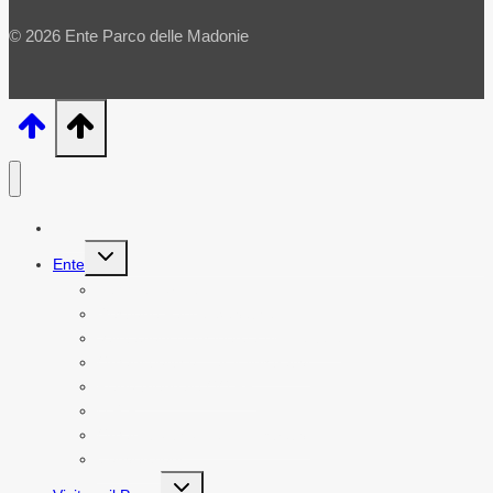
© 2026 Ente Parco delle Madonie
Home
Alterna
Ente
menu
figlio
Leggi e norme
Gestione Fauna Selvatica
Valutazioni di Incidenza Ambientale
Organi politico – amministrativi
Piano triennale OO.PP.
U.R.P.
Organi politico – amministrativi
Convenzioni
Alterna