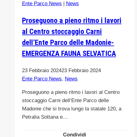
Ente Parco News
|
News
visita
nelle
Proseguono a pieno ritmo i lavori
Madonie.
al Centro stoccaggio Carni
Presto
una
dell’Ente Parco delle Madonie-
sede
EMERGENZA FAUNA SELVATICA
a
Castelbuono
23 Febbraio 2024
23 Febbraio 2024
Ente Parco News
,
News
Proseguono a pieno ritmo i lavori al Centro
stoccaggio Carni dell’Ente Parco delle
Madonie che si trova lungo la statale 120, a
Petralia Sottana e…
Condividi