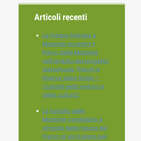
Articoli recenti
La Fidapa Petralia e
Madonie incontra il
Parco delle Madonie
nell’ambito del progetto
distrettuale “Parchi e
Riserve della Sicilia –
Custodi della natura e
della cultura”.
La farfalla delle
Madonie candidata a
simbolo della fauna del
Parco: al via il piano per