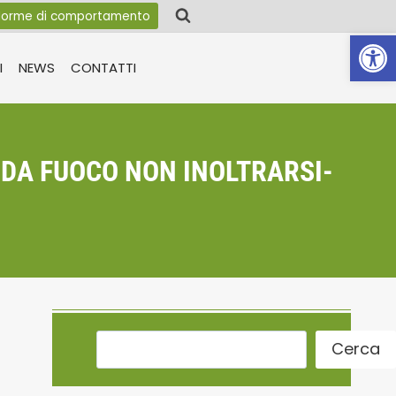
orme di comportamento
Apri la 
I
NEWS
CONTATTI
 DA FUOCO NON INOLTRARSI-
Cerca