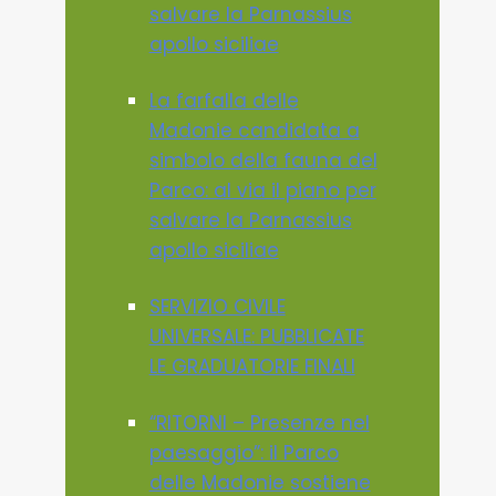
salvare la Parnassius
apollo siciliae
La farfalla delle
Madonie candidata a
simbolo della fauna del
Parco: al via il piano per
salvare la Parnassius
apollo siciliae
SERVIZIO CIVILE
UNIVERSALE: PUBBLICATE
LE GRADUATORIE FINALI
“RITORNI – Presenze nel
paesaggio”: il Parco
delle Madonie sostiene