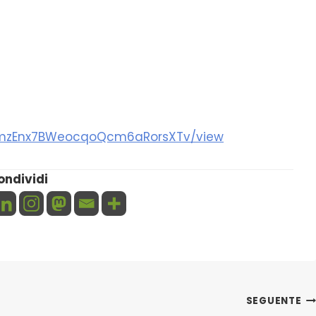
cOZmzEnx7BWeocqoQcm6aRorsXTv/view
ondividi
SEGUENTE