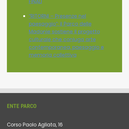
FINALI
“RITORNI – Presenze nel
paesaggio”: il Parco delle
Madonie sostiene il progetto
culturale che coniuga arte
contemporanea, paesaggio e
memoria collettiva
ENTE PARCO
Corso Paolo Agliata, 16