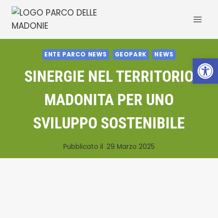
Salta
al
contenuto
ENTE PARCO NEWS
GEOPARK
NEWS
Apri la 
SINERGIE NEL TERRITORIO
MADONITA PER UNO
SVILUPPO SOSTENIBILE
Pubblicato il
29 Marzo 2025