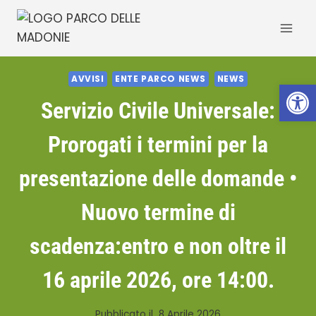
Salta
al
contenuto
AVVISI
ENTE PARCO NEWS
NEWS
Apri la 
Servizio Civile Universale:
Prorogati i termini per la
presentazione delle domande •
Nuovo termine di
scadenza:entro e non oltre il
16 aprile 2026, ore 14:00.
Pubblicato il
8 Aprile 2026