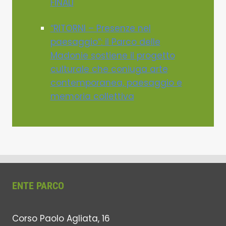
FINALI
“RITORNI – Presenze nel
paesaggio”: il Parco delle
Madonie sostiene il progetto
culturale che coniuga arte
contemporanea, paesaggio e
memoria collettiva
ENTE PARCO
Corso Paolo Agliata, 16