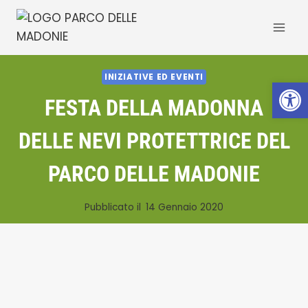
Salta
al
contenuto
INIZIATIVE ED EVENTI
Apri la 
FESTA DELLA MADONNA
DELLE NEVI PROTETTRICE DEL
PARCO DELLE MADONIE
Pubblicato il
14 Gennaio 2020