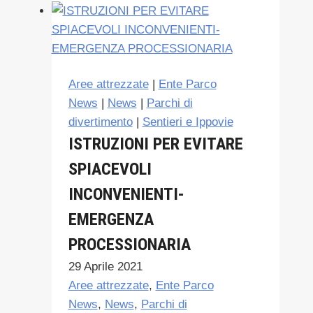
PERICOLO:
ATTIVITA’
DI
CONTROLLO
FAUNA
Aree attrezzate
|
Ente Parco
CON
News
|
News
|
Parchi di
ARMI
divertimento
|
Sentieri e Ippovie
DA
ISTRUZIONI PER EVITARE
FUOCO
SPIACEVOLI
NON
INOLTRARSI.
INCONVENIENTI-
Isnello
EMERGENZA
PROCESSIONARIA
29 Aprile 2021
Aree attrezzate
,
Ente Parco
News
,
News
,
Parchi di