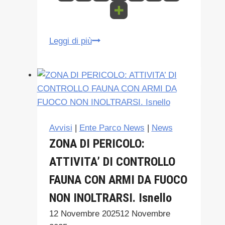
Secondo
Leggi di più
appuntamento
con
la
Madonie
Geopark
TV
Avvisi
|
Ente Parco News
|
News
ZONA DI PERICOLO:
ATTIVITA’ DI CONTROLLO
FAUNA CON ARMI DA FUOCO
NON INOLTRARSI. Isnello
12 Novembre 2025
12 Novembre