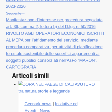
2023-2026
Seguente
Manifestazione d’interesse per procedura negoziata
art. 36, comma 2, lettera b) del D.lgs n. 50/2016
RIVOLTO AGLI OPERATORI ECONOMICI ISCRITTI
AL MEPA per l’affidamento del servizio, mediante
procedura comparativa, per attività di pianificazione
forestale sostenibile delle superfici appartenenti ai
soggetti pubblici consorziati nell’AsFo “MARON”.
CARTOGRAFIA
Articoli simili
Geopark news
|
Iniziative ed
Eventi
|
News