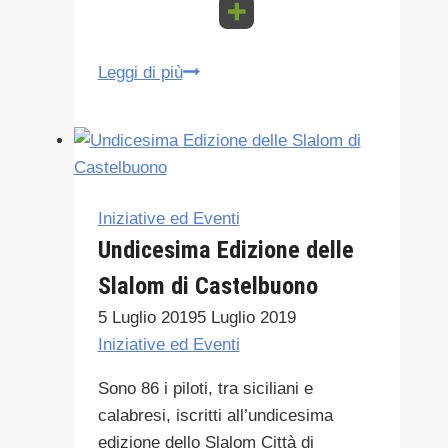
DORA
Leggi di più
NEL
PAESE
DI
CALTAVUTURO
tra
Iniziative ed Eventi
natura
Undicesima Edizione delle
storie
Slalom di Castelbuono
e
leggende
5 Luglio 2019
5 Luglio 2019
Iniziative ed Eventi
Sono 86 i piloti, tra siciliani e
calabresi, iscritti all’undicesima
edizione dello Slalom Città di