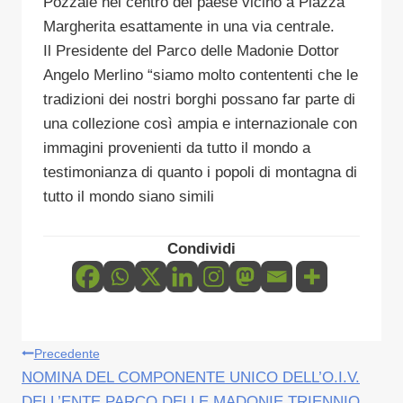
Pozzale nel centro del paese vicino a Piazza
Margherita esattamente in una via centrale.
Il Presidente del Parco delle Madonie Dottor
Angelo Merlino “siamo molto contententi che le
tradizioni dei nostri borghi possano far parte di
una collezione così ampia e internazionale con
immagini provenienti da tutto il mondo a
testimonianza di quanto i popoli di montagna di
tutto il mondo siano simili
Condividi
Navigazione
Precedente
NOMINA DEL COMPONENTE UNICO DELL’O.I.V.
articoli
DELL’ENTE PARCO DELLE MADONIE TRIENNIO