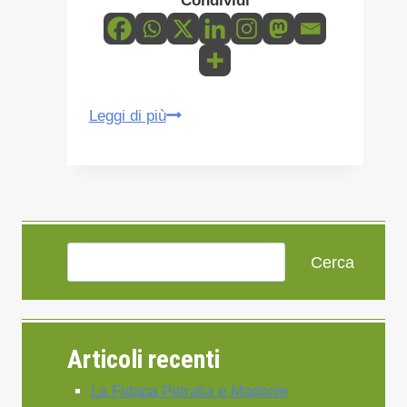
Condividi
IL
Leggi di più
CALENDARIO
2023
DEI
PARCHI
SICILIANI-
Cerca
SCARICALO
QUI
Articoli recenti
La Fidapa Petralia e Madonie