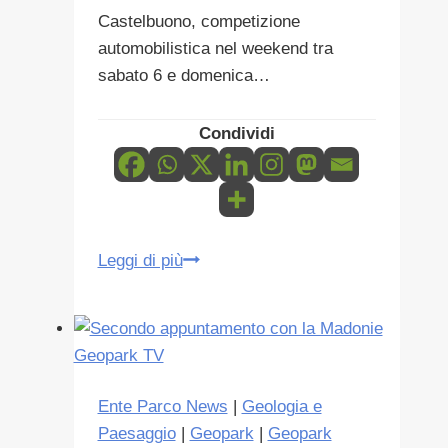
Castelbuono, competizione
automobilistica nel weekend tra
sabato 6 e domenica…
Condividi
Undicesima
Leggi di più
Edizione
delle
Slalom
di
Castelbuono
Ente Parco News
|
Geologia e
Paesaggio
|
Geopark
|
Geopark