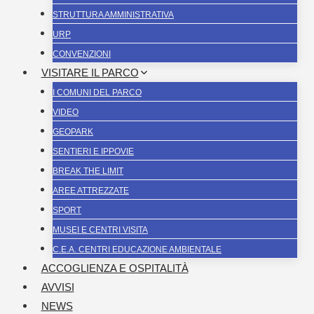
STRUTTURA AMMINISTRATIVA
URP
CONVENZIONI
VISITARE IL PARCO
I COMUNI DEL PARCO
VIDEO
GEOPARK
SENTIERI E IPPOVIE
BREAK THE LIMIT
AREE ATTREZZATE
SPORT
MUSEI E CENTRI VISITA
C.E.A. CENTRI EDUCAZIONE AMBIENTALE
ACCOGLIENZA E OSPITALITÀ
AVVISI
NEWS