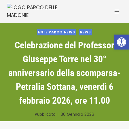
Salta
al
contenuto
ENTE PARCO NEWS
NEWS
Apri la 
Celebrazione del Professor
Giuseppe Torre nel 30°
anniversario della scomparsa-
Petralia Sottana, venerdì 6
febbraio 2026, ore 11.00
Pubblicato il
30 Gennaio 2026