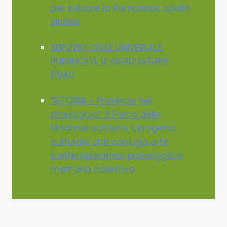
per salvare la Parnassius apollo
siciliae
SERVIZIO CIVILE UNIVERSALE:
PUBBLICATE LE GRADUATORIE
FINALI
“RITORNI – Presenze nel
paesaggio”: il Parco delle
Madonie sostiene il progetto
culturale che coniuga arte
contemporanea, paesaggio e
memoria collettiva