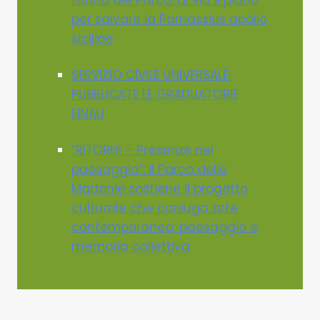
fauna del Parco: al via il piano
per salvare la Parnassius apollo
siciliae
SERVIZIO CIVILE UNIVERSALE:
PUBBLICATE LE GRADUATORIE
FINALI
“RITORNI – Presenze nel
paesaggio”: il Parco delle
Madonie sostiene il progetto
culturale che coniuga arte
contemporanea, paesaggio e
memoria collettiva