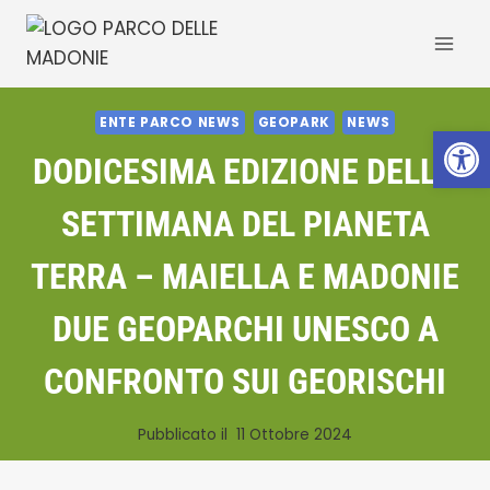
Salta
al
contenuto
ENTE PARCO NEWS
GEOPARK
NEWS
Apri la 
DODICESIMA EDIZIONE DELLA
SETTIMANA DEL PIANETA
TERRA – MAIELLA E MADONIE
DUE GEOPARCHI UNESCO A
CONFRONTO SUI GEORISCHI
Pubblicato il
11 Ottobre 2024