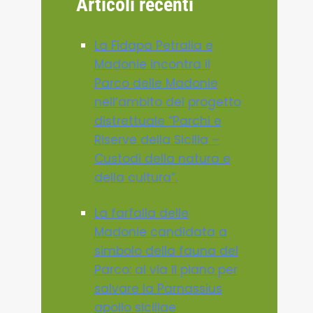
Articoli recenti
La Fidapa Petralia e
Madonie incontra il
Parco delle Madonie
nell’ambito del progetto
distrettuale “Parchi e
Riserve della Sicilia –
Custodi della natura e
della cultura”.
La farfalla delle
Madonie candidata a
simbolo della fauna del
Parco: al via il piano per
salvare la Parnassius
apollo siciliae