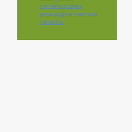
contemporanea,
paesaggio e memoria
collettiva