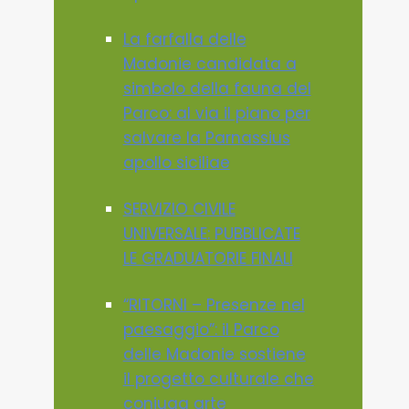
La farfalla delle
Madonie candidata a
simbolo della fauna del
Parco: al via il piano per
salvare la Parnassius
apollo siciliae
SERVIZIO CIVILE
UNIVERSALE: PUBBLICATE
LE GRADUATORIE FINALI
“RITORNI – Presenze nel
paesaggio”: il Parco
delle Madonie sostiene
il progetto culturale che
coniuga arte