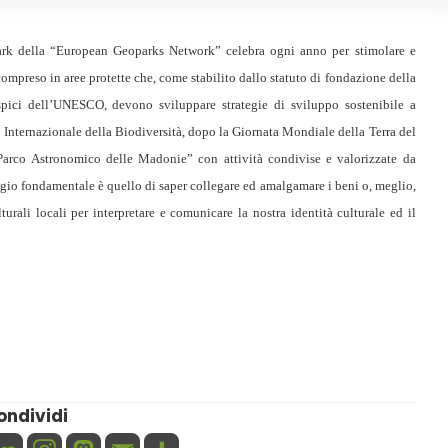
rk della “European Geoparks Network” celebra ogni anno per stimolare e
mpreso in aree protette che, come stabilito dallo statuto di fondazione della
pici dell’UNESCO, devono sviluppare strategie di sviluppo sostenibile a
 Internazionale della Biodiversità, dopo la Giornata Mondiale della Terra del
 Parco Astronomico delle Madonie” con attività condivise e valorizzate da
pregio fondamentale è quello di saper collegare ed amalgamare i beni o, meglio,
turali locali per interpretare e comunicare la nostra identità culturale ed il
ondividi