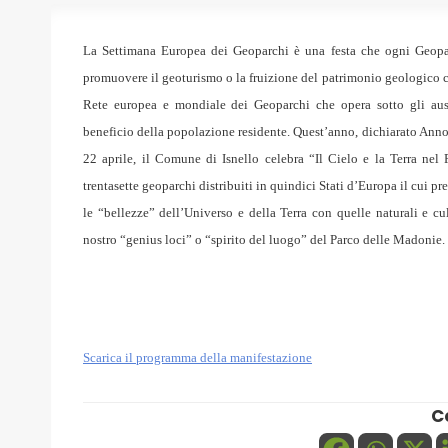
La Settimana Europea dei Geoparchi è una festa che ogni Geopa
promuovere il geoturismo o la fruizione del patrimonio geologico co
Rete europea e mondiale dei Geoparchi che opera sotto gli aus
beneficio della popolazione residente. Quest’anno, dichiarato Anno
22 aprile, il Comune di Isnello celebra “Il Cielo e la Terra nel
trentasette geoparchi distribuiti in quindici Stati d’Europa il cui 
le “bellezze” dell’Universo e della Terra con quelle naturali e cul
nostro “genius loci” o “spirito del luogo” del Parco delle Madonie.
Scarica il programma della manifestazione
C