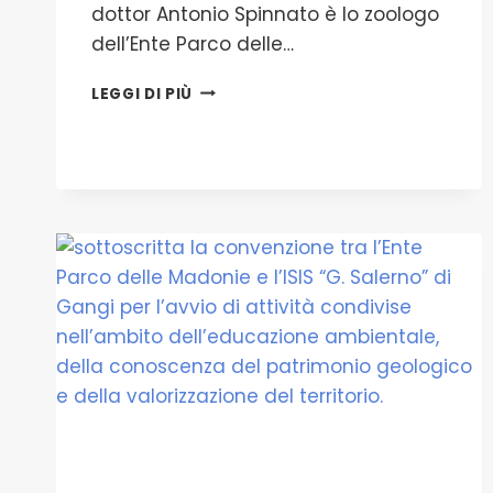
dottor Antonio Spinnato è lo zoologo
dell’Ente Parco delle…
NUOVO
LEGGI DI PIÙ
INCARICO
ALL’ENTE
PARCO
DELLE
MADONIE:DAL
PRIMO
MARZO
IL
DOTTOR
ANTONIO
SPINNATO
È
LO
ZOOLOGO
DELL’ENTE
PARCO
DELLE