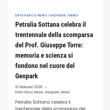
ALPINO
ITALIANO
E
ENTE PARCO NEWS
|
GEOPARK
|
NEWS
IL
Petralia Sottana celebra il
CONSORZIO
TURISTICO
trentennale della scomparsa
CEFALÙ
MADONIE
del Prof. Giuseppe Torre:
COLLABORANO
PER
memoria e scienza si
LA
MESSA
fondono nel cuore del
IN
SISTEMA.
Geopark
9 Febbraio 2026
Ente Parco News
,
Geopark
,
News
Petralia Sottana celebra il
trentennale della scomparsa del