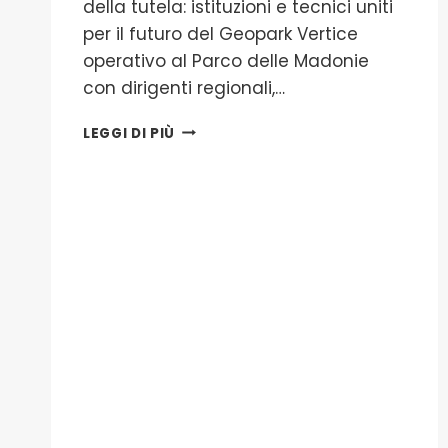
della tutela: istituzioni e tecnici uniti
per il futuro del Geopark Vertice
operativo al Parco delle Madonie
con dirigenti regionali,…
PARCO
LEGGI DI PIÙ
DELLE
MADONIE,
LA
STRATEGIA
DELLA
TUTELA:
ISTITUZIONI
E
TECNICI
UNITI
PER
IL
FUTURO
DEL
GEOPARK