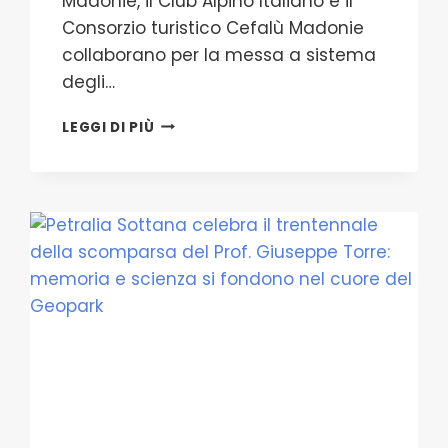
Madonie, il Club Alpino Italiano e il
Consorzio turistico Cefalù Madonie
collaborano per la messa a sistema
degli…
ITINERARI
LEGGI DI PIÙ
NATURALISTICI,
ARCHEOLOGICI
E
RELIGIOSI
–
IL
GAL
ISC
MADONIE,
L’ENTE
PARCO
DELLE
MADONIE,
IL
CLUB