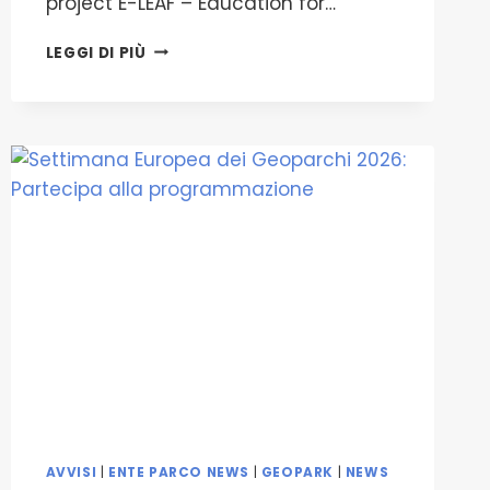
project E-LEAF – Education for…
GIORNATA
LEGGI DI PIÙ
DIDATTICO-
AMBIENTALE
NELL’AMBITO
DEL
PROGETTO
INTERNAZIONALE
“ERASMUS+/E
TWINNING
PROJECT
E-
LEAF
–
EDUCATION
FOR
LIVING
AND
ENVIRONMENTALLY
ACTIVE
AVVISI
|
ENTE PARCO NEWS
|
GEOPARK
|
NEWS
FUTURE”,