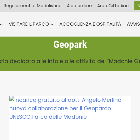
Regolamenti e Modulistica
Albo on line
Area Cittadino
N
VISITARE IL PARCO
ACCOGLIENZA E OSPITALITÀ
AVVIS
Geopark
ia dedicata alle info e alle attività del “Madonie G