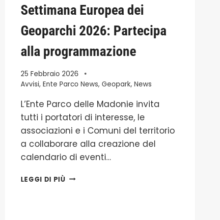
Settimana Europea dei
NATO
DALLA
Geoparchi 2026: Partecipa
SINERGIA
TRA
alla programmazione
LA
TELSIU
ATEITIES
25 Febbraio 2026
PROGYMNASIUM
Avvisi
,
Ente Parco News
,
Geopark
,
News
(LITUANIA)
E
L’Ente Parco delle Madonie invita
L’I.C.
tutti i portatori di interesse, le
“F.P.
associazioni e i Comuni del territorio
POLIZZANO”
DI
a collaborare alla creazione del
GANGI
calendario di eventi…
NEL
MADONIE
SETTIMANA
LEGGI DI PIÙ
GEOPARK
EUROPEA
DEI
GEOPARCHI
2026: