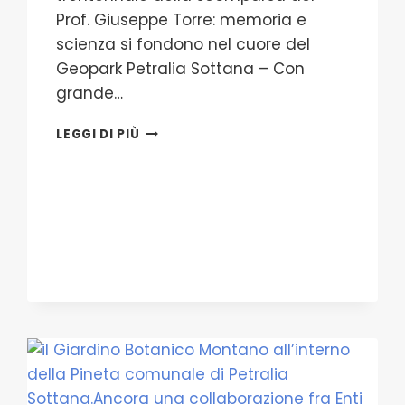
Prof. Giuseppe Torre: memoria e
scienza si fondono nel cuore del
Geopark Petralia Sottana – Con
grande…
PETRALIA
LEGGI DI PIÙ
SOTTANA
CELEBRA
IL
TRENTENNALE
DELLA
SCOMPARSA
DEL
PROF.
GIUSEPPE
TORRE:
MEMORIA
E
SCIENZA
SI