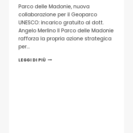
Parco delle Madonie, nuova
collaborazione per il Geoparco
UNESCO: incarico gratuito al dott.
Angelo Merlino Il Parco delle Madonie
rafforza la propria azione strategica
per…
INCARICO
LEGGI DI PIÙ
GRATUITO
AL
DOTT.
ANGELO
MERLINO
NUOVA
COLLABORAZIONE
PER
IL
GEOPARCO
UNESCO:PARCO