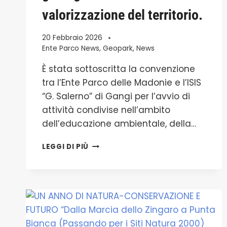
valorizzazione del territorio.
20 Febbraio 2026
Ente Parco News
,
Geopark
,
News
È stata sottoscritta la convenzione
tra l’Ente Parco delle Madonie e l’ISIS
“G. Salerno” di Gangi per l’avvio di
attività condivise nell’ambito
dell’educazione ambientale, della…
SOTTOSCRITTA
LEGGI DI PIÙ
LA
CONVENZIONE
TRA
L’ENTE
PARCO
DELLE
MADONIE