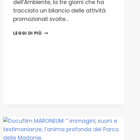
dell’Ambiente, la tre giorni che ha
tracciato un bilancio delle attività
promozionali svolte…
AUDITORIUM
LEGGI DI PIÙ
DELL’ASSESSORATO
REGIONALE
DEL
TERRITORIO
E
DELL’AMBIENTE
SI
È
CONCLUSO
L’EVENTO
“UN
ANNO
DI
NATURA,
CONSERVAZIONE
E