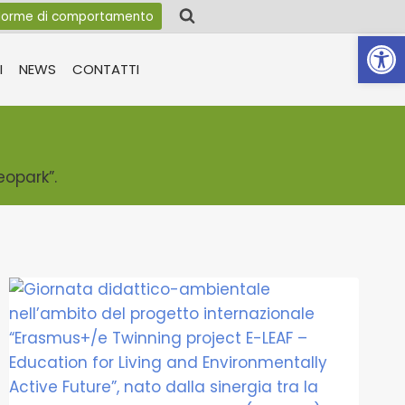
orme di comportamento
Apri la 
I
NEWS
CONTATTI
eopark”.