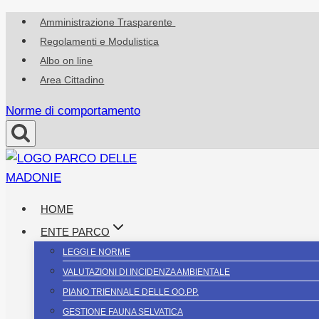
Salta
Amministrazione Trasparente
al
Regolamenti e Modulistica
contenuto
Albo on line
Area Cittadino
Norme di comportamento
HOME
ENTE PARCO
LEGGI E NORME
VALUTAZIONI DI INCIDENZA AMBIENTALE
PIANO TRIENNALE DELLE OO.PP.
GESTIONE FAUNA SELVATICA