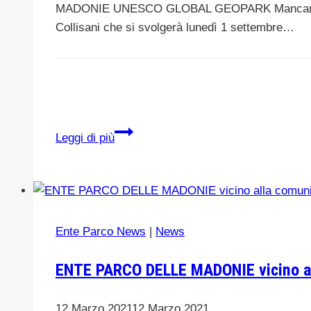
Giovedì
MADONIE UNESCO GLOBAL GEOPARK Mancano solo p
7
Collisani che si svolgerà lunedì 1 settembre…
Maggio
2026
pochi
Leggi di più
giorni
all’inaugurazione
della
nuova
sezione
Ente Parco News
|
News
Geologica
“Giuseppe
ENTE PARCO DELLE MADONIE vicino al
Torre”
del
12 Marzo 2021
12 Marzo 2021