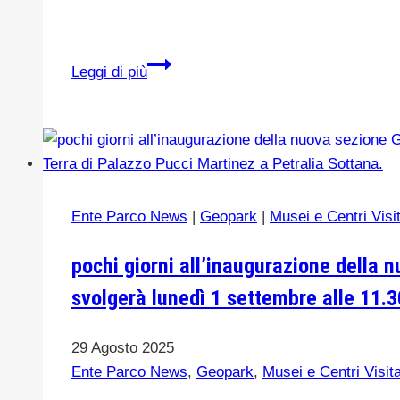
ZONA
Leggi di più
DI
PERICOLO:ATTIVITA’
DI
CONTROLLO
FAUNA
CON
Ente Parco News
|
Geopark
|
Musei e Centri Visi
ARMI
DA
pochi giorni all’inaugurazione della 
FUOCO
svolgerà lunedì 1 settembre alle 11.3
NON
INOLTRARSI-
29 Agosto 2025
Geraci
Ente Parco News
,
Geopark
,
Musei e Centri Visit
Siculo