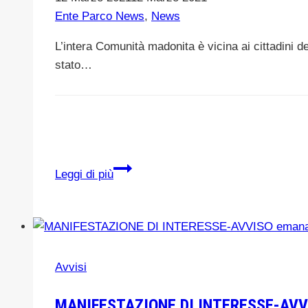
Museo
Ente Parco News
,
News
Antonio
Collisani
L’intera Comunità madonita è vicina ai cittadini 
che
stato…
si
svolgerà
lunedì
1
settembre
ENTE
Leggi di più
alle
PARCO
11.30
DELLE
al
MADONIE
Piano
vicino
Terra
alla
Avvisi
di
comunità
Palazzo
di
MANIFESTAZIONE DI INTERESSE-AVVISO
Pucci