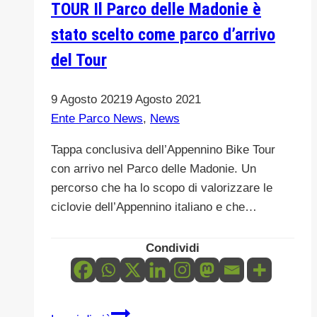
TOUR Il Parco delle Madonie è
LIST
stato scelto come parco d’arrivo
DI
del Tour
AVVOCATI
ESTERNI.
CRITERI
9 Agosto 2021
9 Agosto 2021
Ente Parco News
,
News
Tappa conclusiva dell’Appennino Bike Tour
con arrivo nel Parco delle Madonie. Un
percorso che ha lo scopo di valorizzare le
ciclovie dell’Appennino italiano e che…
Condividi
300