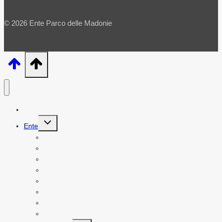
© 2026 Ente Parco delle Madonie
Home
Alterna
Ente
menu
figlio
Leggi e norme
Gestione Fauna Selvatica
Valutazioni di Incidenza Ambientale
Organi politico – amministrativi
Piano triennale OO.PP.
U.R.P.
Organi politico – amministrativi
Convenzioni