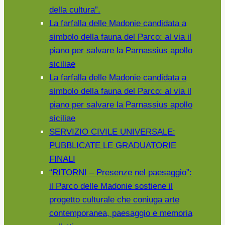
SUA
della cultura”.
GIOIA
La farfalla delle Madonie candidata a
DI
simbolo della fauna del Parco: al via il
BIMBA.AIUTIAMOLA
piano per salvare la Parnassius apollo
A
siciliae
RITORNARE
La farfalla delle Madonie candidata a
ALLA
simbolo della fauna del Parco: al via il
SUA
piano per salvare la Parnassius apollo
VITA
siciliae
DA
SERVIZIO CIVILE UNIVERSALE:
BAMBINA
PUBBLICATE LE GRADUATORIE
FELICE.
FINALI
“RITORNI – Presenze nel paesaggio”:
il Parco delle Madonie sostiene il
progetto culturale che coniuga arte
contemporanea, paesaggio e memoria