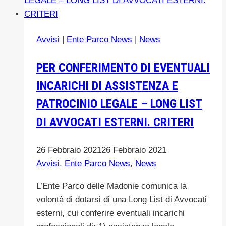
DEL
TERRITORIO
MADONITA
Avvisi
|
Ente Parco News
|
News
E
DELLE
PER CONFERIMENTO DI EVENTUALI
SUE
INCARICHI DI ASSISTENZA E
CRITICITA’.PIANO
BATTAGLIA
PATROCINIO LEGALE – LONG LIST
DI AVVOCATI ESTERNI. CRITERI
26 Febbraio 2021
26 Febbraio 2021
Avvisi
,
Ente Parco News
,
News
L’Ente Parco delle Madonie comunica la
volontà di dotarsi di una Long List di Avvocati
esterni, cui conferire eventuali incarichi