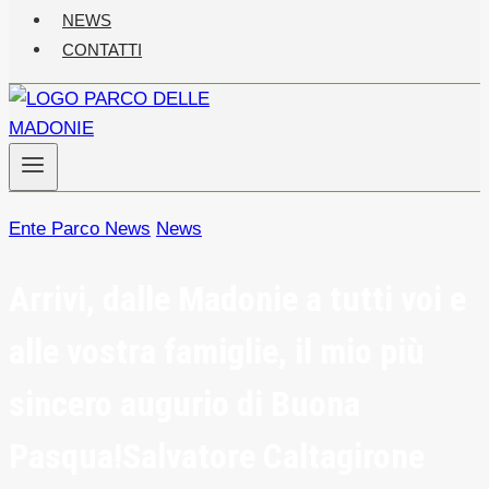
NEWS
CONTATTI
Ente Parco News
News
Arrivi, dalle Madonie a tutti voi e
alle vostra famiglie, il mio più
sincero augurio di Buona
Pasqua!Salvatore Caltagirone