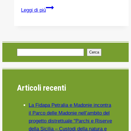
LA
Leggi di più
PICCOLA
AURORA
CORREVA
FELICE
PER
Cerca
LE
STRADE
DI
POLIZZI
Articoli recenti
GENEROSA.UNA
RARA
MALATTIA
La Fidapa Petralia e Madonie incontra
HA
il Parco delle Madonie nell’ambito del
FERMATO
progetto distrettuale “Parchi e Riserve
LA
della Sicilia – Custodi della natura e