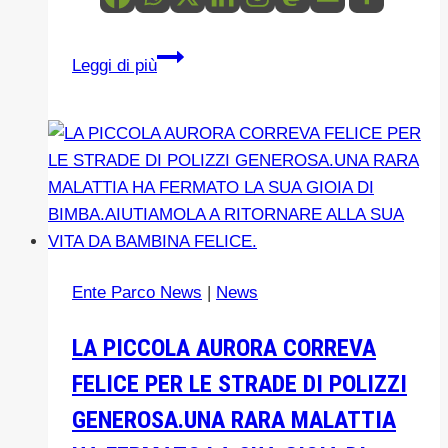
IL
Leggi di più
BORGO
DEI
BORGHI
SALUTA
IL
MESE
DI
AGOSTO
Ente Parco News
|
News
TRA
NOTE
LA PICCOLA AURORA CORREVA
E
FELICE PER LE STRADE DI POLIZZI
MUSICA
GENEROSA.UNA RARA MALATTIA