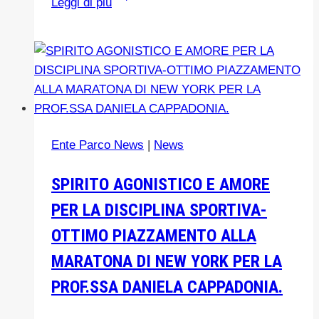
Leggi di più
COMUNI,
14
REGIONI,
26
PARCHI
D’ITALIA-
APPENNINO
Ente Parco News
|
News
BIKE
TOUR
SPIRITO AGONISTICO E AMORE
Il
PER LA DISCIPLINA SPORTIVA-
Parco
delle
OTTIMO PIAZZAMENTO ALLA
Madonie
MARATONA DI NEW YORK PER LA
è
PROF.SSA DANIELA CAPPADONIA.
stato
scelto