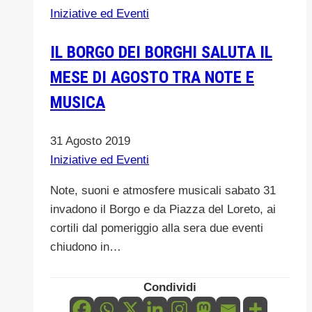
Iniziative ed Eventi
DISCIPLINA
SPORTIVA-
IL BORGO DEI BORGHI SALUTA IL
OTTIMO
MESE DI AGOSTO TRA NOTE E
PIAZZAMENTO
ALLA
MUSICA
MARATONA
DI
31 Agosto 2019
NEW
Iniziative ed Eventi
YORK
PER
Note, suoni e atmosfere musicali sabato 31
LA
invadono il Borgo e da Piazza del Loreto, ai
PROF.SSA
cortili dal pomeriggio alla sera due eventi
DANIELA
chiudono in…
CAPPADONIA.
Condividi