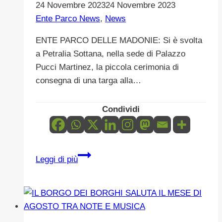
come
24 Novembre 2023
24 Novembre 2023
parco
Ente Parco News
,
News
d’arrivo
ENTE PARCO DELLE MADONIE: Si è svolta
del
a Petralia Sottana, nella sede di Palazzo
Tour
Pucci Martinez, la piccola cerimonia di
consegna di una targa alla…
Condividi
SPIRITO
Leggi di più
AGONISTICO
E
AMORE
PER
LA