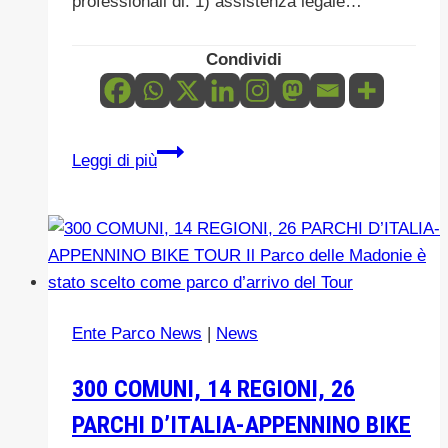
professionali di: 1) assistenza legale…
Condividi
PER
Leggi di più
CONFERIMENTO
DI
EVENTUALI
INCARICHI
DI
ASSISTENZA
Ente Parco News
|
News
E
PATROCINIO
300 COMUNI, 14 REGIONI, 26
LEGALE
PARCHI D’ITALIA-APPENNINO BIKE
–
LONG