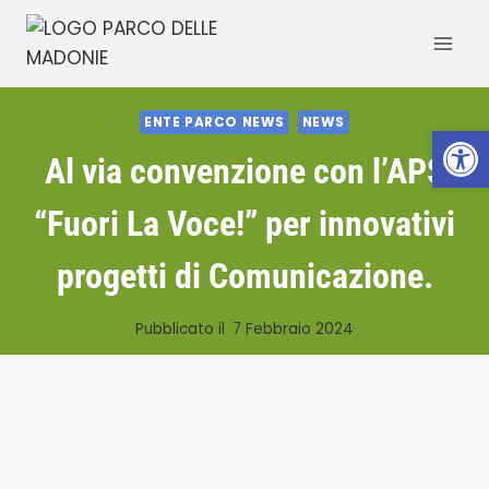
Salta
al
contenuto
ENTE PARCO NEWS
NEWS
Apri la 
Al via convenzione con l’APS
“Fuori La Voce!” per innovativi
progetti di Comunicazione.
Pubblicato il
7 Febbraio 2024