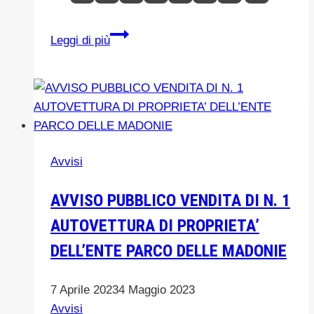
POLIZZI
Leggi di più
GENEROSA-
UNIVERSITA’DI
PALERMO-
PARCO
DELLE
MADONIE
Avvisi
custodi
dell’Abies
AVVISO PUBBLICO VENDITA DI N. 1
Nebrodensis.AVVIATO
AUTOVETTURA DI PROPRIETA’
IL
PROGETTO
DELL’ENTE PARCO DELLE MADONIE
LIFE
7 Aprile 2023
4 Maggio 2023
Avvisi