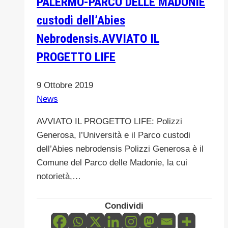
PALERMO-PARCO DELLE MADONIE
è
custodi dell’Abies
lo
Nebrodensis.AVVIATO IL
zoologo
PROGETTO LIFE
dell’Ente
Parco
delle
9 Ottobre 2019
Madonie
News
UNESCO
AVVIATO IL PROGETTO LIFE: Polizzi
Global
Generosa, l’Università e il Parco custodi
Geoparks.
dell’Abies nebrodensis Polizzi Generosa è il
Comune del Parco delle Madonie, la cui
notorietà,…
Condividi