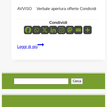
AVVISO Verbale apertura offerte Condividi
Condividi
AVVISO
Leggi di più
PUBBLICO
VENDITA
DI
N.
1
Cerca
AUTOVETTURA
DI
PROPRIETA’
DELL’ENTE