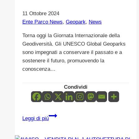
11 Ottobre 2024
Ente Parco News
,
Geopark
,
News
Torna oggi la Giornata Internazionale della
Geodiversità. Gli UNESCO Global Geoparks
sono impegnati a conservare il passato e a
sostenere il futuro, promuovendo la
conoscenza…
Condividi
Il
Leggi di più
Parco
delle