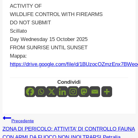
ACTIVITY OF
WILDLIFE CONTROL WITH FIREARMS
DO NOT SUBMIT
Scillato
Day Wednesday 15 October 2025
FROM SUNRISE UNTIL SUNSET
Mappa:
https://drive.google.com/file/d/1BUzocOZmzEnx7BW
Condividi
Navigazione
Precedente
ZONA DI PERICOLO: ATTIVITA’ DI CONTROLLO FAUNA
articoli
CON ARMI DA FUOCO NON INOLTRARSI.Petralia