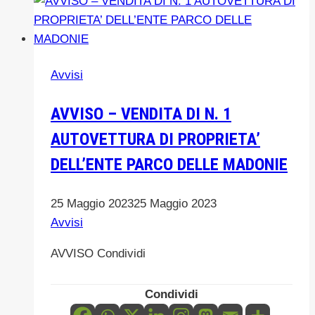
Madonie
celebra
la
Giornata
Avvisi
Internazionale
della
AVVISO – VENDITA DI N. 1
Geodiversità
AUTOVETTURA DI PROPRIETA’
DELL’ENTE PARCO DELLE MADONIE
25 Maggio 2023
25 Maggio 2023
Avvisi
AVVISO Condividi
Condividi