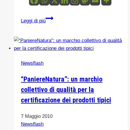
AVVISO
Leggi di più
–
VENDITA
DI
N.
1
Newsflash
AUTOVETTURA
DI
“PaniereNatura”: un marchio
PROPRIETA’
collettivo di qualità per la
DELL’ENTE
PARCO
certificazione dei prodotti tipici
DELLE
MADONIE
7 Maggio 2010
Newsflash