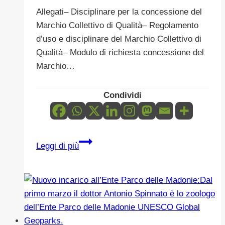
Allegati– Disciplinare per la concessione del
Marchio Collettivo di Qualità– Regolamento
d’uso e disciplinare del Marchio Collettivo di
Qualità– Modulo di richiesta concessione del
Marchio…
Condividi
“PaniereNatura”:
Leggi di più
un
marchio
collettivo
di
qualità
per