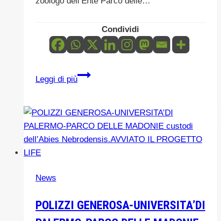
zoologo dell’Ente Parco delle…
Condividi
Nuovo
Leggi di più
incarico
all’Ente
Parco
delle
Madonie:Dal
primo
marzo
News
il
dottor
POLIZZI GENEROSA-UNIVERSITA’DI
Antonio
Spinnato