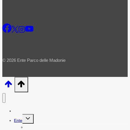
© 2026 Ente Parco delle Madonie
Home
Alterna
Ente
menu
figlio
Leggi e norme