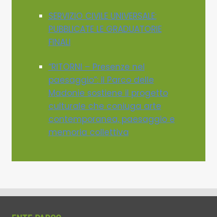
SERVIZIO CIVILE UNIVERSALE:
PUBBLICATE LE GRADUATORIE
FINALI
“RITORNI – Presenze nel
paesaggio”: il Parco delle
Madonie sostiene il progetto
culturale che coniuga arte
contemporanea, paesaggio e
memoria collettiva