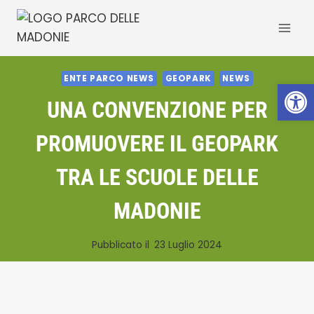
Salta
al
contenuto
ENTE PARCO NEWS
GEOPARK
NEWS
Apri la 
UNA CONVENZIONE PER
PROMUOVERE IL GEOPARK
TRA LE SCUOLE DELLE
MADONIE
Pubblicato il
23 Luglio 2024