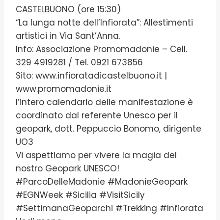
CASTELBUONO (ore 15:30)
“La lunga notte dell’Infiorata”: Allestimenti
artistici in Via Sant’Anna.
Info: Associazione Promomadonie – Cell.
329 4919281 / Tel. 0921 673856
Sito: www.infioratadicastelbuono.it |
www.promomadonie.it
l’intero calendario delle manifestazione è
coordinato dal referente Unesco per il
geopark, dott. Peppuccio Bonomo, dirigente
UO3
Vi aspettiamo per vivere la magia del
nostro Geopark UNESCO!
#ParcoDelleMadonie #MadonieGeopark
#EGNWeek #Sicilia #VisitSicily
#SettimanaGeoparchi #Trekking #Infiorata