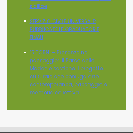
siciliae
SERVIZIO CIVILE UNIVERSALE:
PUBBLICATE LE GRADUATORIE
FINALI
“RITORNI – Presenze nel
paesaggio”: il Parco delle
Madonie sostiene il progetto
culturale che coniuga arte
contemporanea, paesaggio e
memoria collettiva