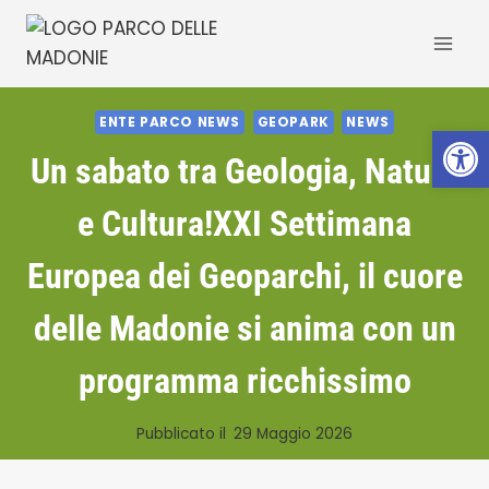
Salta
al
contenuto
ENTE PARCO NEWS
GEOPARK
NEWS
Apri la 
Un sabato tra Geologia, Natura
e Cultura!XXI Settimana
Europea dei Geoparchi, il cuore
delle Madonie si anima con un
programma ricchissimo
Pubblicato il
29 Maggio 2026