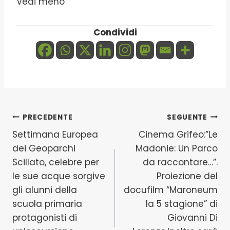
Vedi meno
Condividi
Navigazione
PRECEDENTE
SEGUENTE
Settimana Europea
Cinema Grifeo:”Le
articoli
dei Geoparchi
Madonie: Un Parco
Scillato, celebre per
da raccontare…”.
le sue acque sorgive
Proiezione del
gli alunni della
docufilm “Maroneum
scuola primaria
la 5 stagione” di
protagonisti di
Giovanni Di