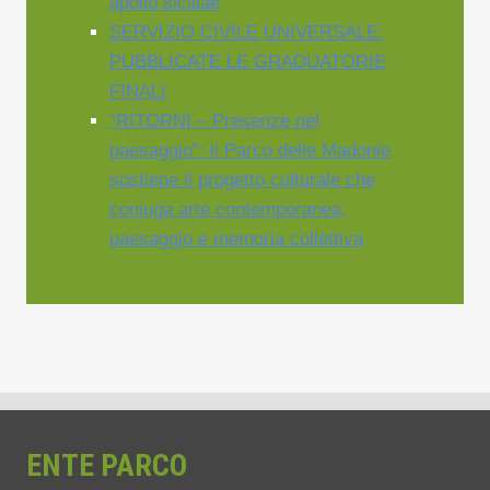
apollo siciliae
SERVIZIO CIVILE UNIVERSALE:
PUBBLICATE LE GRADUATORIE
FINALI
“RITORNI – Presenze nel
paesaggio”: il Parco delle Madonie
sostiene il progetto culturale che
coniuga arte contemporanea,
paesaggio e memoria collettiva
ENTE PARCO