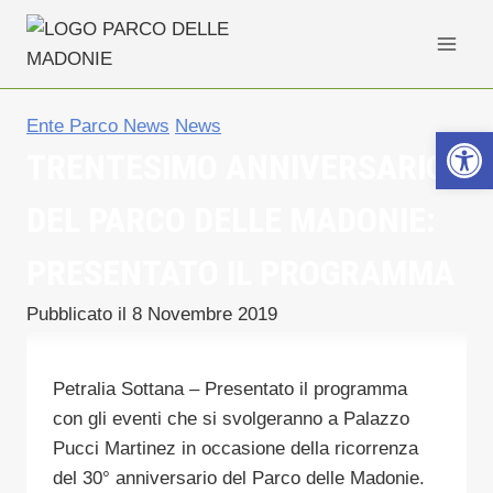
Salta
al
contenuto
Ente Parco News
News
Apri la b
TRENTESIMO ANNIVERSARIO
DEL PARCO DELLE MADONIE:
PRESENTATO IL PROGRAMMA
Pubblicato il
8 Novembre 2019
Petralia Sottana – Presentato il programma
con gli eventi che si svolgeranno a Palazzo
Pucci Martinez in occasione della ricorrenza
del 30° anniversario del Parco delle Madonie.