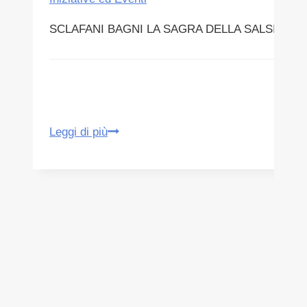
SCLAFANI BAGNI LA SAGRA DELLA SALSICCIA D
SCLAFANI
Leggi di più
BAGNI
SALSICCIA
VISITE
ALLE
CHIESE
E
ALLA
SORGENTE
TERMALE