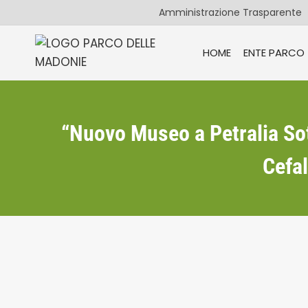
Salta
Amministrazione Trasparente
al
contenuto
HOME
ENTE PARCO
“Nuovo Museo a Petralia Sot
Cefal