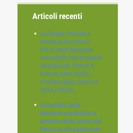
Articoli recenti
La Fidapa Petralia e
Madonie incontra il
Parco delle Madonie
nell’ambito del progetto
distrettuale “Parchi e
Riserve della Sicilia –
Custodi della natura e
della cultura”.
La farfalla delle
Madonie candidata a
simbolo della fauna del
Parco: al via il piano per