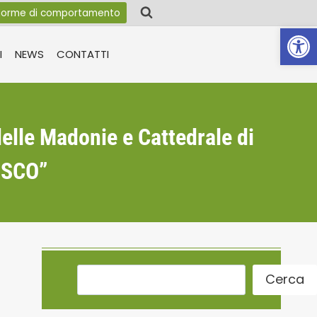
orme di comportamento
Apri la 
I
NEWS
CONTATTI
elle Madonie e Cattedrale di
NESCO”
Cerca