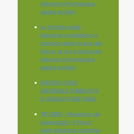
salvare la Parnassius
apollo siciliae
La farfalla delle
Madonie candidata a
simbolo della fauna del
Parco: al via il piano per
salvare la Parnassius
apollo siciliae
SERVIZIO CIVILE
UNIVERSALE: PUBBLICATE
LE GRADUATORIE FINALI
“RITORNI – Presenze nel
paesaggio”: il Parco
delle Madonie sostiene