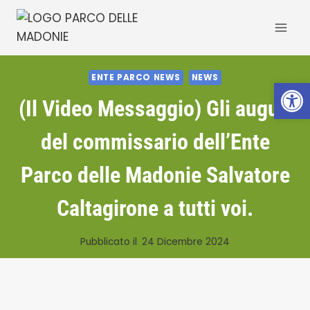
Salta
al
contenuto
ENTE PARCO NEWS
NEWS
Apri la 
(Il Video Messaggio) Gli auguri
del commissario dell’Ente
Parco delle Madonie Salvatore
Caltagirone a tutti voi.
Pubblicato il
24 Dicembre 2024