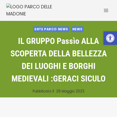
Salta
al
contenuto
ENTE PARCO NEWS
NEWS
Apri la 
IL GRUPPO Passìo ALLA
SCOPERTA DELLA BELLEZZA
DEI LUOGHI E BORGHI
MEDIEVALI :GERACI SICULO
Pubblicato il
29 Maggio 2023