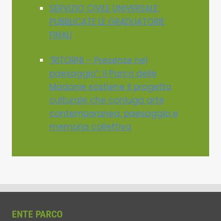
SERVIZIO CIVILE UNIVERSALE:
PUBBLICATE LE GRADUATORIE
FINALI
“RITORNI – Presenze nel
paesaggio”: il Parco delle
Madonie sostiene il progetto
culturale che coniuga arte
contemporanea, paesaggio e
memoria collettiva
ENTE PARCO