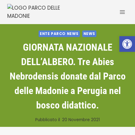
Salta
al
contenuto
ENTE PARCO NEWS
NEWS
Apri la 
GIORNATA NAZIONALE
DELL’ALBERO. Tre Abies
Nebrodensis donate dal Parco
delle Madonie a Perugia nel
bosco didattico.
Pubblicato il
20 Novembre 2021