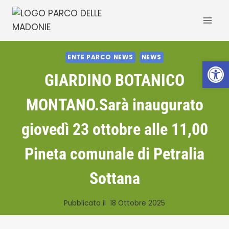
Salta
al
contenuto
ENTE PARCO NEWS
NEWS
Apri la 
GIARDINO BOTANICO
MONTANO.Sarà inaugurato
giovedì 23 ottobre alle 11,00
Pineta comunale di Petralia
Sottana
Pubblicato il
18 Ottobre 2025