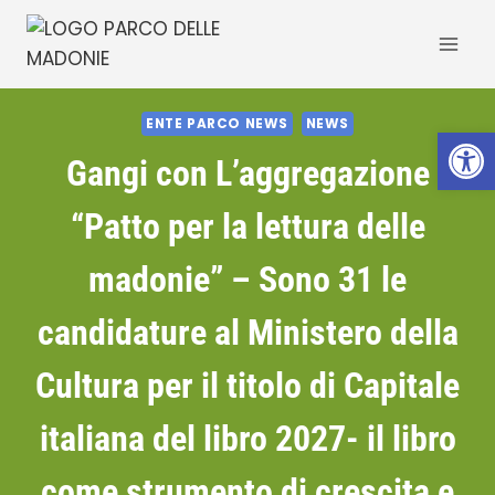
Salta
al
contenuto
ENTE PARCO NEWS
NEWS
Apri la 
Gangi con L’aggregazione
“Patto per la lettura delle
madonie” – Sono 31 le
candidature al Ministero della
Cultura per il titolo di Capitale
italiana del libro 2027- il libro
come strumento di crescita e