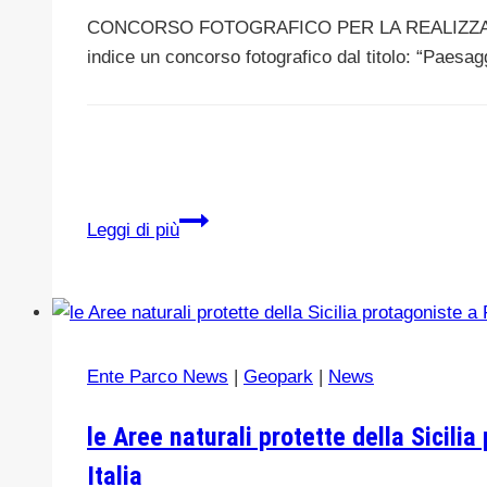
CONCORSO FOTOGRAFICO PER LA REALIZZAZIO
indice un concorso fotografico dal titolo: “Paesa
CONCORSO
Leggi di più
FOTOGRAFICO-
IL
CALENDARIO
UFFICIALE
DEL
Ente Parco News
|
Geopark
|
News
PARCO
DELLE
le Aree naturali protette della Sicili
MADONIE
Italia
2021