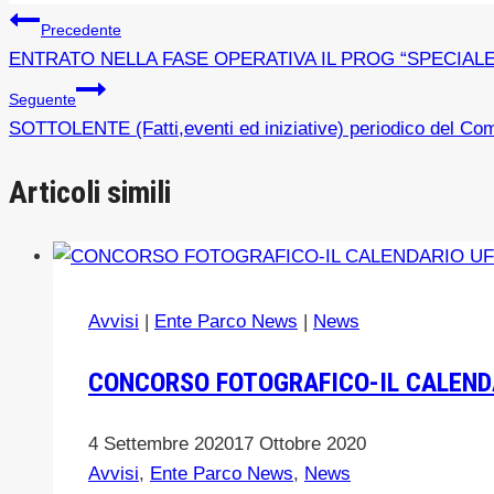
Navigazione
Precedente
ENTRATO NELLA FASE OPERATIVA IL PROG “SPECIAL
articoli
Seguente
SOTTOLENTE (Fatti,eventi ed iniziative) periodico del Com
Articoli simili
Avvisi
|
Ente Parco News
|
News
CONCORSO FOTOGRAFICO-IL CALENDA
4 Settembre 2020
17 Ottobre 2020
Avvisi
,
Ente Parco News
,
News