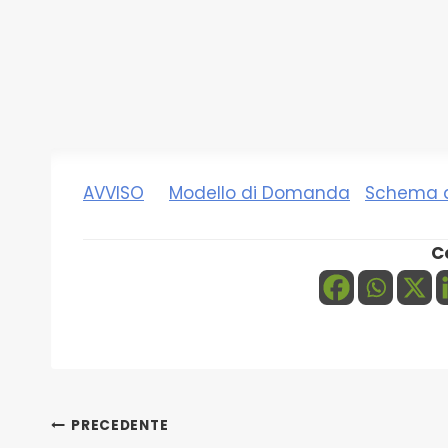
AVVISO
Modello di Domanda
Schema d
C
Navigazione
PRECEDENTE