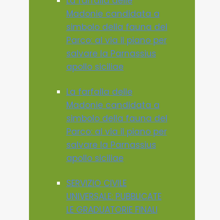
La farfalla delle
Madonie candidata a
simbolo della fauna del
Parco: al via il piano per
salvare la Parnassius
apollo siciliae
La farfalla delle
Madonie candidata a
simbolo della fauna del
Parco: al via il piano per
salvare la Parnassius
apollo siciliae
SERVIZIO CIVILE
UNIVERSALE: PUBBLICATE
LE GRADUATORIE FINALI