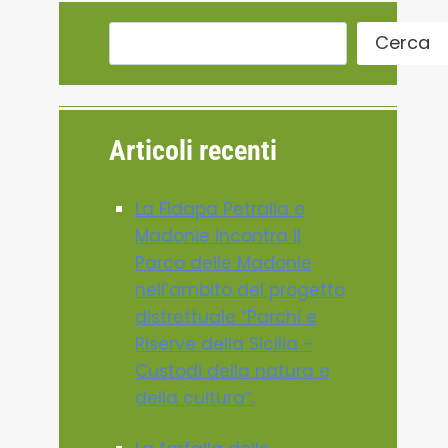
Cerca
Articoli recenti
La Fidapa Petralia e
Madonie incontra il
Parco delle Madonie
nell’ambito del progetto
distrettuale “Parchi e
Riserve della Sicilia –
Custodi della natura e
della cultura”.