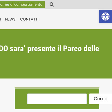
orme di comportamento
Apri la 
I
NEWS
CONTATTI
ara’ presente il Parco delle
Cerca