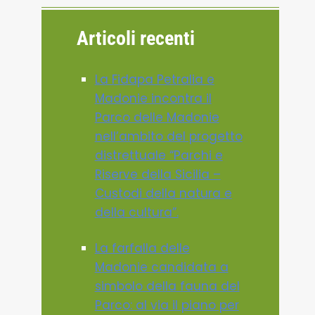
Articoli recenti
La Fidapa Petralia e
Madonie incontra il
Parco delle Madonie
nell’ambito del progetto
distrettuale “Parchi e
Riserve della Sicilia –
Custodi della natura e
della cultura”.
La farfalla delle
Madonie candidata a
simbolo della fauna del
Parco: al via il piano per