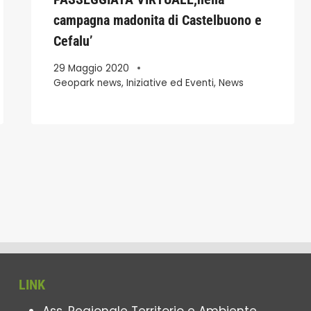
campagna madonita di Castelbuono e
Cefalu’
29 Maggio 2020
Geopark news
,
Iniziative ed Eventi
,
News
LINK
Ass. Regionale Territorio e Ambiente