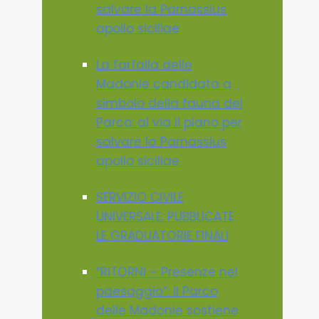
salvare la Parnassius
apollo siciliae
La farfalla delle
Madonie candidata a
simbolo della fauna del
Parco: al via il piano per
salvare la Parnassius
apollo siciliae
SERVIZIO CIVILE
UNIVERSALE: PUBBLICATE
LE GRADUATORIE FINALI
“RITORNI – Presenze nel
paesaggio”: il Parco
delle Madonie sostiene